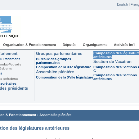
English
|
Franç
Organisation & Fonctionnement
Députés
Organigramme
Activités int'l
Parlement
Groupes parlementaires
Composition des législatur
antérieures
du Parlement
Bureaux des groupes
Section de Vacation
parlementaires
andat-Pouvoirs
Composition de la XXe législature
Composition des Sections A
ésidents
C
Assemblée plénière
ts
Composition des Sections
Composition de la XVIIe législature
ce-présidents
antérieures
ecrétaires
des présidents
:
ion & Fonctionnement
Assemblée plénière
ion des législatures antérieures