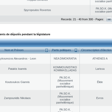
socialise panh
PA.SO.K. (M
Spyropoulos Rovertos
socialise panh
Records: 21 - 40 from 300 - Pages:
ts de députés pendant la législature
Nom et Prénom
Partis politiques
Circonscription d’élection
Lykourezos Alexandros - Leon
NEA DΙMOKRATIA
ATHENES Α
KOMMOUNISTIKO
Patakis Ioannis
Larissa
KOMMA ELLADAS
PA.SO.K.
(Mouvement
Koutsoukos Giannis
Élide
socialise
panhellénique)
PA.SO.K.
(Mouvement
Zampounidis Nikolaos
Evros
socialise
panhellénique)
PA.SO.K.