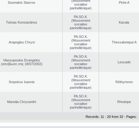
(Mouvement
Soumakis Stavros
Pirée A
socialise
panhellénique)
PA.SO.K.
(Mouvement
Tsimas Konstantinos
Kavala
socialise
panhellénique)
PA.SO.K.
(Mouvement
Arapoglou Chrysi
Thessalonique A
socialise
panhellénique)
PA.SO.K.
Vlassopoulos Evangelos
(Mouvement
Leucade
(απεβίωσε στις 18/07/2002)
socialise
panhellénique)
PA.SO.K.
(Mouvement
Smpokos Ioannis
Réthymnon
socialise
panhellénique)
PA.SO.K.
(Mouvement
Manolia Chrysanthi
Rhodope
socialise
panhellénique)
Records: 11 - 20 from 32 - Pages: