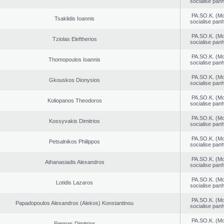
socialise panh
PA.SO.K. (M
Tsaklidis Ioannis
socialise panh
PA.SO.K. (M
Tziolas Eleftherios
socialise panh
PA.SO.K. (M
Thomopoulos Ioannis
socialise panh
PA.SO.K. (M
Gkouskos Dionysios
socialise panh
PA.SO.K. (M
Koliopanos Theodoros
socialise panh
PA.SO.K. (M
Kossyvakis Dimitrios
socialise panh
PA.SO.K. (M
Petsalnikos Philippos
socialise panh
PA.SO.K. (M
Athanasiadis Alexandros
socialise panh
PA.SO.K. (M
Lotidis Lazaros
socialise panh
PA.SO.K. (M
Papadopoulos Alexandros (Alekos) Konstantinou
socialise panh
PA.SO.K. (M
Reppas Dimitrios