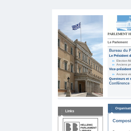
Le Parlement
Bureau du 
Le Président 
Election-M
Anciens pr
Vice-présiden
Anciens vi
Questeurs et s
Conférence 
Organisat
Links
Composit