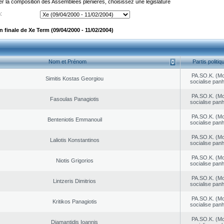
er la composition des Assemblées plénières, choisissez une législature
:
 finale de Xe Term (09/04/2000 - 11/02/2004)
Nom et Prénom
Partis politiq
PA.SO.K. (M
Simitis Kostas Georgiou
socialise panh
PA.SO.K. (M
Fasoulas Panagiotis
socialise panh
PA.SO.K. (M
Benteniotis Emmanouil
socialise panh
PA.SO.K. (M
Laliotis Konstantinos
socialise panh
PA.SO.K. (M
Niotis Grigorios
socialise panh
PA.SO.K. (M
Lintzeris Dimitrios
socialise panh
PA.SO.K. (M
Kritikos Panagiotis
socialise panh
PA.SO.K. (M
Diamantidis Ioannis