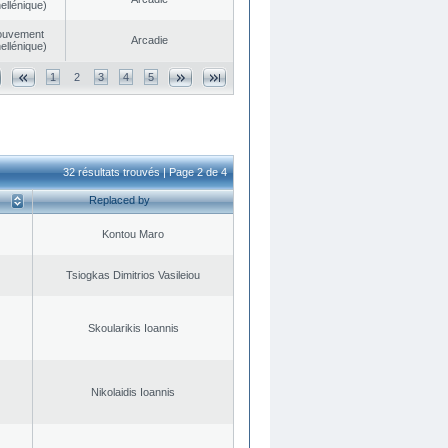
ellénique)
ouvement
Arcadie
ellénique)
1
2
3
4
5
32 résultats trouvés | Page 2 de 4
Replaced by
Kontou Maro
Tsiogkas Dimitrios Vasileiou
Skoularikis Ioannis
Nikolaidis Ioannis