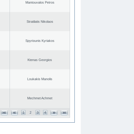
Mantouvalos Petros
Stratilatis Nikolaos
Spyriounis Kyriakos
Ktenas Georgios
Loukakis Manolis
Mechmet Achmet
1
2
3
4