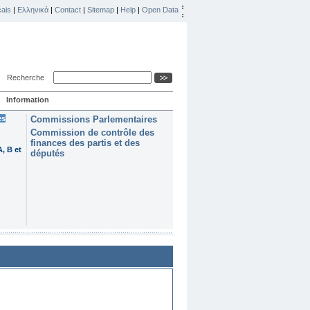
ais
|
Ελληνικά
|
Contact
|
Sitemap
|
Help
|
Open Data
Recherche
Information
es
Commissions Parlementaires
Commission de contrôle des
finances des partis et des
, B et
députés