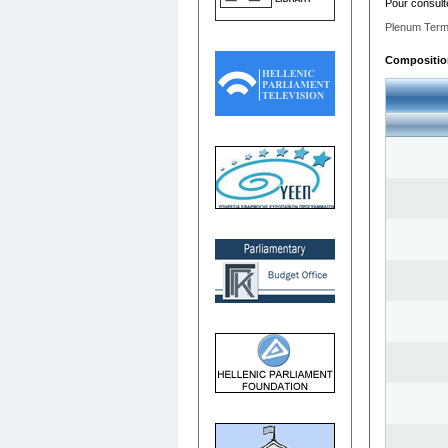
Pour consult
Plenum Term
Composition