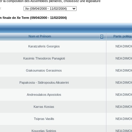
er la composition des Assemblées plénières, choisissez une législature
:
 finale de Xe Term (09/04/2000 - 11/02/2004)
Nom et Prénom
Partis politiq
Karatzaferis Georgios
NEA DΙMO
Kasimis Theodoros Panagioti
NEA DΙMO
Giakoumatos Gerasimos
NEA DΙMO
Papakosta - Sidiropoulou Aikaterini
NEA DΙMO
Andreoulakos Apostolos
NEA DΙMO
Karras Kostas
NEA DΙMO
Tsipras Vasilis
NEA DΙMO
Kouvelas Sotirios
NEA DΙMO