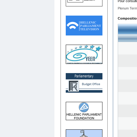
Pour consult
Plenum Term
Composition