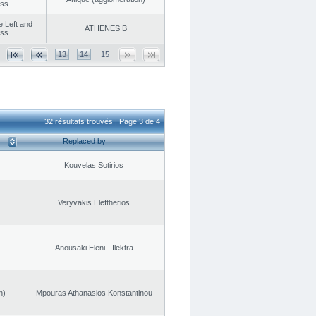
ess
he Left and
ATHENES Β
ess
13
14
15
32 résultats trouvés | Page 3 de 4
Replaced by
Kouvelas Sotirios
Veryvakis Eleftherios
Anousaki Eleni - Ilektra
n)
Mpouras Athanasios Konstantinou