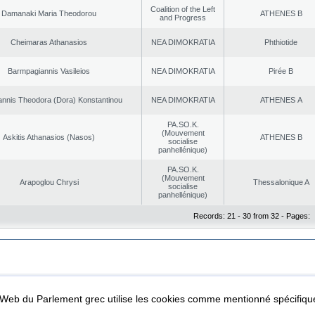
Coalition of the Left
Damanaki Maria Theodorou
ATHENES Β
and Progress
Cheimaras Athanasios
NEA DΙMOKRATIA
Phthiotide
Barmpagiannis Vasileios
NEA DΙMOKRATIA
Pirée B
nnis Theodora (Dora) Konstantinou
NEA DΙMOKRATIA
ATHENES Α
PA.SO.K.
(Mouvement
Askitis Athanasios (Nasos)
ATHENES Β
socialise
panhellénique)
PA.SO.K.
(Mouvement
Arapoglou Chrysi
Thessalonique A
socialise
panhellénique)
Records: 21 - 30 from 32 - Pages:
|
|
ta Protection
Security & Access
l Web du Parlement grec utilise les cookies comme mentionné spécifi