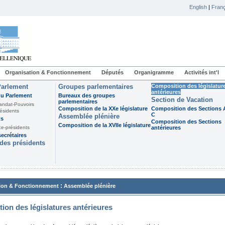
English
|
Franç
Organisation & Fonctionnement
Députés
Organigramme
Activités int'l
Parlement
Groupes parlementaires
Composition des législatur
antérieures
du Parlement
Bureaux des groupes
Section de Vacation
parlementaires
andat-Pouvoirs
Composition de la XXe législature
Composition des Sections A
ésidents
C
Assemblée plénière
ts
Composition des Sections
Composition de la XVIIe législature
ce-présidents
antérieures
ecrétaires
des présidents
:
ion & Fonctionnement
Assemblée plénière
ion des législatures antérieures