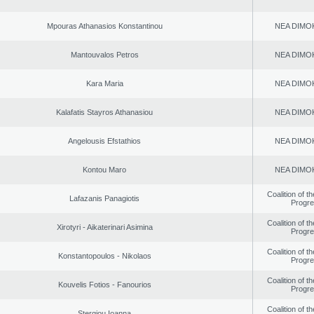
Mpouras Athanasios Konstantinou
NEA DΙMO
Mantouvalos Petros
NEA DΙMO
Kara Maria
NEA DΙMO
Kalafatis Stayros Athanasiou
NEA DΙMO
Angelousis Efstathios
NEA DΙMO
Kontou Maro
NEA DΙMO
Coalition of t
Lafazanis Panagiotis
Progr
Coalition of t
Xirotyri - Aikaterinari Asimina
Progr
Coalition of t
Konstantopoulos - Nikolaos
Progr
Coalition of t
Kouvelis Fotios - Fanourios
Progr
Coalition of t
Stergiou Ioanna