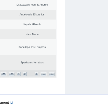
Dragasakis Ioannis Andrea
Angelousis Efstathios
Kapsis Giannis
Kara Maria
Kanellopoulos Lampros
Spyriounis Kyriakos
1
2
3
4
quement
ici