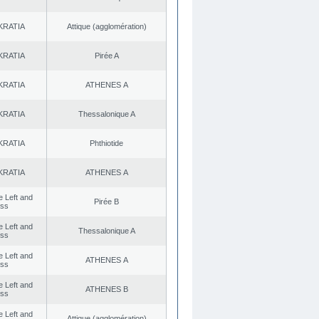
KRATIA
Αttique (agglomération)
KRATIA
Pirée A
KRATIA
ATHENES Α
KRATIA
Thessalonique A
KRATIA
Phthiotide
KRATIA
ATHENES Α
he Left and
Pirée B
ess
he Left and
Thessalonique A
ess
he Left and
ATHENES Α
ess
he Left and
ATHENES Β
ess
he Left and
Αttique (agglomération)