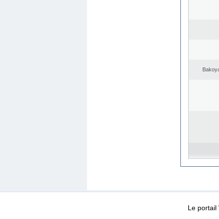
Bakoya
WEB-Mail
WEB-Apps
|
|
|
Conditions d’utilisation
Da
Le portai