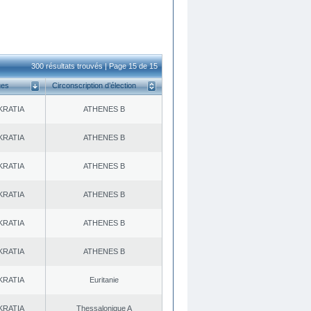
300 résultats trouvés | Page 15 de 15
ues
Circonscription d’élection
KRATIA
ATHENES Β
KRATIA
ATHENES Β
KRATIA
ATHENES Β
KRATIA
ATHENES Β
KRATIA
ATHENES Β
KRATIA
ATHENES Β
KRATIA
Euritanie
KRATIA
Thessalonique A