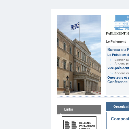
Le Parlement
Bureau du 
Le Président 
Election-M
Anciens pr
Vice-présiden
Anciens vi
Questeurs et s
Conférence 
Organisat
Links
Composit