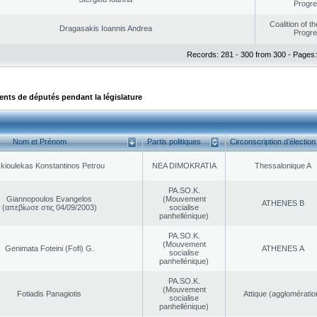
Progr
Coalition of t
Dragasakis Ioannis Andrea
Progr
Records: 281 - 300 from 300 - Pages:
ts de députés pendant la législature
Nom et Prénom
Partis politiques
Circonscription d’élection
kioulekas Konstantinos Petrou
NEA DΙMOKRATIA
Thessalonique A
PA.SO.K.
Giannopoulos Evangelos
(Mouvement
ATHENES Β
(απεβίωσε στις 04/09/2003)
socialise
panhellénique)
PA.SO.K.
(Mouvement
Genimata Foteini (Fofi) G.
ATHENES Α
socialise
panhellénique)
PA.SO.K.
(Mouvement
Fotiadis Panagiotis
Αttique (agglomératio
socialise
panhellénique)