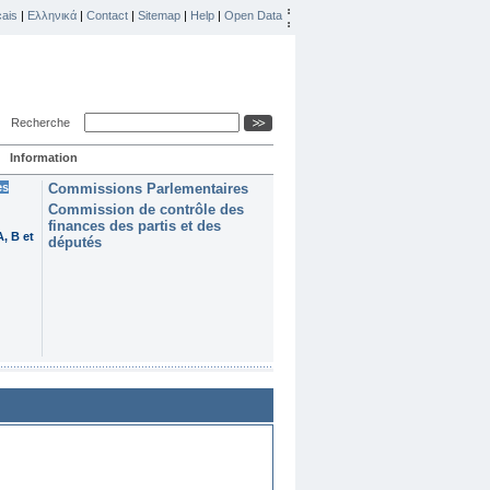
ais
|
Ελληνικά
|
Contact
|
Sitemap
|
Help
|
Open Data
Recherche
Information
es
Commissions Parlementaires
Commission de contrôle des
finances des partis et des
, B et
députés