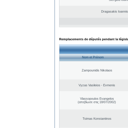
Dragasakis Ioannis
Remplacements de députés pendant la législ
Nom et Prénom
Zampounidis Nikolaos
Vyzas Vasileios - Evmenis
Vlassopoulos Evangelos
(απεβίωσε στις 18/07/2002)
Tsimas Konstantinos