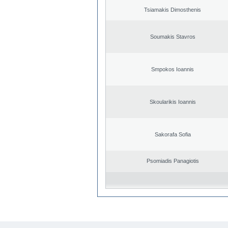
Tsiamakis Dimosthenis
Soumakis Stavros
Smpokos Ioannis
Skoularikis Ioannis
Sakorafa Sofia
Psomiadis Panagiotis