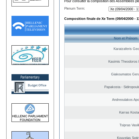
Pour consulter la composition des Assemblées plé
Plenum Term:
Composition finale de Xe Term (09/04/2000 - 1
Nom et Prénom
Karatzaferis Geo
Kasimis Theodoros P
Giakoumatos Ger
Papakosta - Sidiropoulo
Andreoulakos Apo
Karras Kost
Tsipras Vasil
Kouvelas Sotir