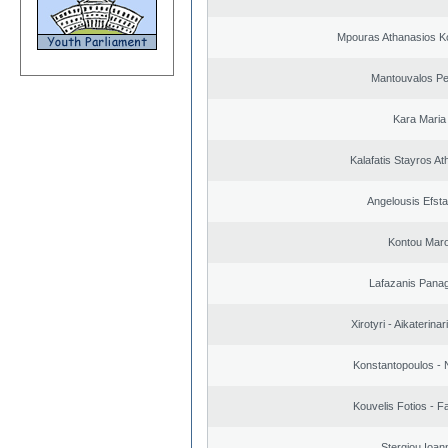
Mpouras Athanasios K
Mantouvalos Pe
Kara Maria
Kalafatis Stayros A
Angelousis Efsta
Kontou Mar
Lafazanis Panag
Xirotyri - Aikaterinar
Konstantopoulos - 
Kouvelis Fotios - F
Stergiou Ioan