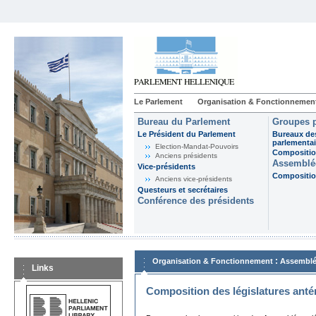
Le Parlement
Organisation & Fonctionnemen
Bureau du Parlement
Groupes p
Le Président du Parlement
Bureaux de
parlementai
Election-Mandat-Pouvoirs
Composition
Anciens présidents
Assemblée
Vice-présidents
Composition
Anciens vice-présidents
Questeurs et secrétaires
Conférence des présidents
:
Organisation & Fonctionnement
Assemblé
Links
Composition des législatures anté