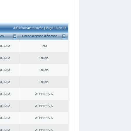
300 résultats trouvés | Page 13 de 15
ues
Circonscription d’élection
KRATIA
Pella
KRATIA
Trikala
KRATIA
Trikala
KRATIA
Trikala
KRATIA
ATHENES Α
KRATIA
ATHENES Α
KRATIA
ATHENES Α
KRATIA
ATHENES Α