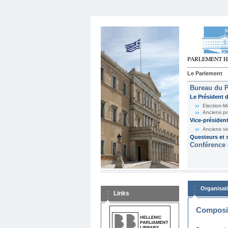
Le Parlement
Bureau du 
Le Président 
Election-M
Anciens pr
Vice-présiden
Anciens vi
Questeurs et s
Conférence 
Organisat
Links
Composit