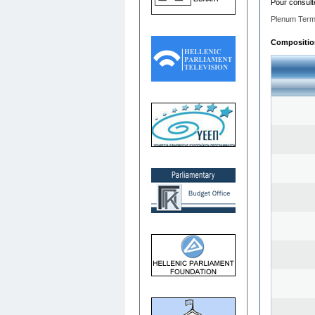
Pour consult
Plenum Term
Composition