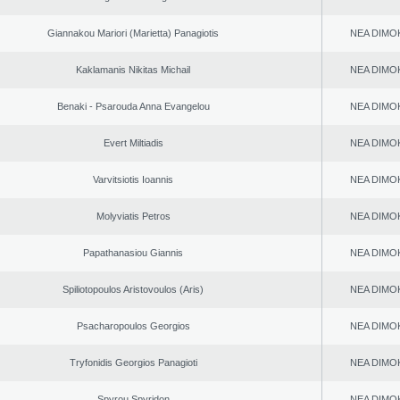
Giannakou Mariori (Marietta) Panagiotis
NEA DΙMO
Kaklamanis Nikitas Michail
NEA DΙMO
Benaki - Psarouda Anna Evangelou
NEA DΙMO
Evert Miltiadis
NEA DΙMO
Varvitsiotis Ioannis
NEA DΙMO
Molyviatis Petros
NEA DΙMO
Papathanasiou Giannis
NEA DΙMO
Spiliotopoulos Aristovoulos (Aris)
NEA DΙMO
Psacharopoulos Georgios
NEA DΙMO
Tryfonidis Georgios Panagioti
NEA DΙMO
Spyrou Spyridon
NEA DΙMO