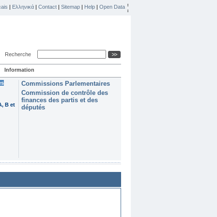
ais
|
Ελληνικά
|
Contact
|
Sitemap
|
Help
|
Open Data
Recherche
Information
es
Commissions Parlementaires
Commission de contrôle des
finances des partis et des
, B et
députés