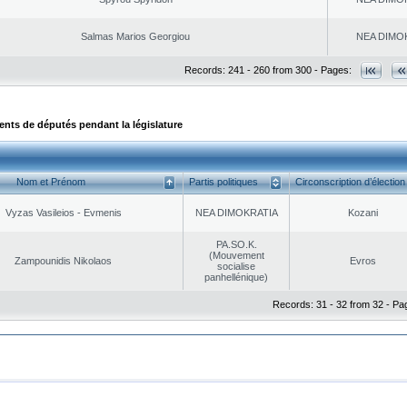
Salmas Marios Georgiou
NEA DΙMO
Records: 241 - 260 from 300 - Pages:
ts de députés pendant la législature
Nom et Prénom
Partis politiques
Circonscription d’élection
Vyzas Vasileios - Evmenis
NEA DΙMOKRATIA
Kozani
PA.SO.K.
(Mouvement
Zampounidis Nikolaos
Evros
socialise
panhellénique)
Records: 31 - 32 from 32 - Pa
|
|
ta Protection
Security & Access