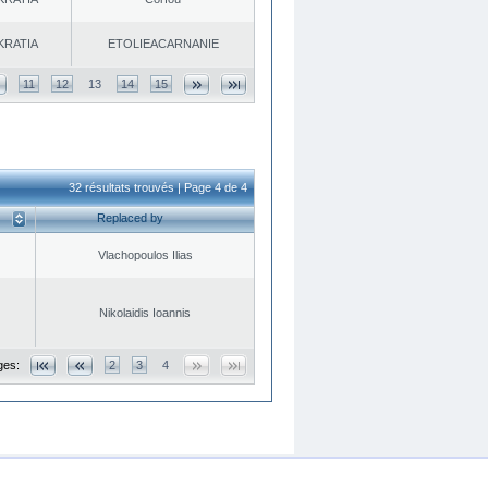
KRATIA
EΤOLIEACARNANIE
11
12
13
14
15
32 résultats trouvés | Page 4 de 4
Replaced by
Vlachopoulos Ilias
Nikolaidis Ioannis
ges:
2
3
4