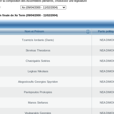
er la composition des Assemblées plénières, choisissez une législature
:
 finale de Xe Term (09/04/2000 - 11/02/2004)
Nom et Prénom
Partis politiq
Tzamtzis Iordanis (Danis)
NEA DΙMO
Skrekas Theodoros
NEA DΙMO
Chatzigakis Sotirios
NEA DΙMO
Legkas Nikolaos
NEA DΙMO
Alogoskoufis Georgios Spyridon
NEA DΙMO
Pavlopoulos Prokopios
NEA DΙMO
Manos Stefanos
NEA DΙMO
Voulgarakis Georgios
NEA DΙMO