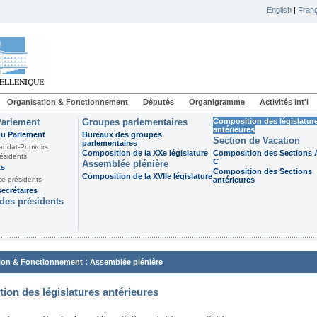
English
|
Franç
Organisation & Fonctionnement
Députés
Organigramme
Activités int'l
Parlement
Groupes parlementaires
Composition des législatur
antérieures
du Parlement
Bureaux des groupes
Section de Vacation
parlementaires
andat-Pouvoirs
Composition de la XXe législature
Composition des Sections A
ésidents
C
Assemblée plénière
ts
Composition des Sections
Composition de la XVIIe législature
ce-présidents
antérieures
ecrétaires
des présidents
:
ion & Fonctionnement
Assemblée plénière
ion des législatures antérieures