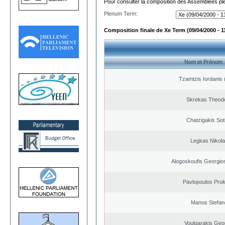
Pour consulter la composition des Assemblées plé
Plenum Term:
Composition finale de Xe Term (09/04/2000 - 1
Nom et Prénom
Tzamtzis Iordanis 
Skrekas Theod
Chatzigakis Soti
Legkas Nikol
Alogoskoufis Georgio
Pavlopoulos Pro
Manos Stefan
Voulgarakis Geo