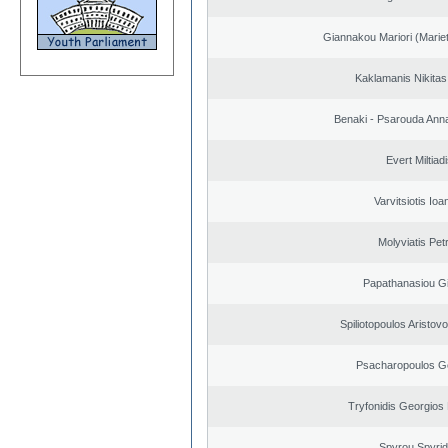
Giannakou Mariori (Mariet
Kaklamanis Nikitas
Benaki - Psarouda Ann
Evert Miltiad
Varvitsiotis Ioa
Molyviatis Pet
Papathanasiou G
Spiliotopoulos Aristovo
Psacharopoulos G
Tryfonidis Georgios 
Spyrou Spyri