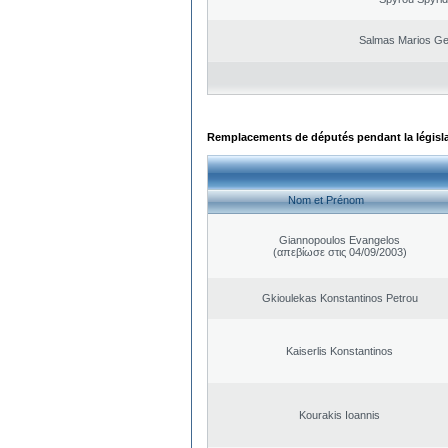
Salmas Marios Ge
Remplacements de députés pendant la législ
Nom et Prénom
Giannopoulos Evangelos
(απεβίωσε στις 04/09/2003)
Gkioulekas Konstantinos Petrou
Kaiserlis Konstantinos
Kourakis Ioannis