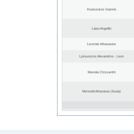
Koutsoukos Giannis
Laiou Angeliki
Leventis Athanasios
Lykourezos Alexandros - Leon
Manolia Chrysanthi
Merentiti Athanasia (Soula)