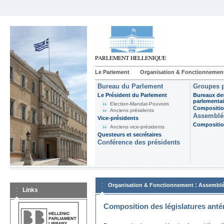
Le Parlement
Organisation & Fonctionnemen
Bureau du Parlement
Groupes p
Le Président du Parlement
Bureaux de
parlementai
Election-Mandat-Pouvoirs
Composition
Anciens présidents
Assemblée
Vice-présidents
Composition
Anciens vice-présidents
Questeurs et secrétaires
Conférence des présidents
:
Organisation & Fonctionnement
Assemblé
Links
Composition des législatures anté