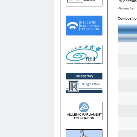
Pour consult
Plenum Term
Composition