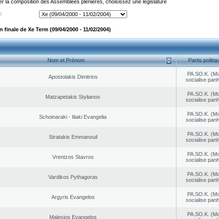
er la composition des Assemblées plénières, choisissez une législature
:
 finale de Xe Term (09/04/2000 - 11/02/2004)
Nom et Prénom
Partis politiq
PA.SO.K. (M
Apostolakis Dimitrios
socialise panh
PA.SO.K. (M
Matzapetakis Stylianos
socialise panh
PA.SO.K. (M
Schoinaraki - Iliaki Evangelia
socialise panh
PA.SO.K. (M
Stratakis Emmanouil
socialise panh
PA.SO.K. (M
Vrentzos Stavros
socialise panh
PA.SO.K. (M
Vardikos Pythagoras
socialise panh
PA.SO.K. (M
Argyris Evangelos
socialise panh
PA.SO.K. (M
Malesios Evangelos