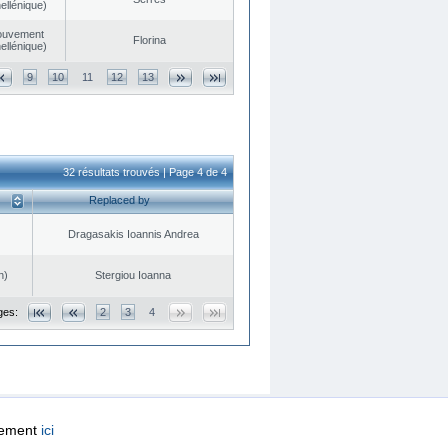
ellénique)
ouvement
Florina
ellénique)
9
10
11
12
13
32 résultats trouvés | Page 4 de 4
Replaced by
Dragasakis Ioannis Andrea
n)
Stergiou Ioanna
ges:
2
3
4
quement
ici