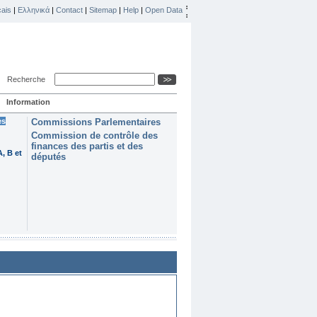
ais
|
Ελληνικά
|
Contact
|
Sitemap
|
Help
|
Open Data
Recherche
Information
es
Commissions Parlementaires
Commission de contrôle des
finances des partis et des
, B et
députés