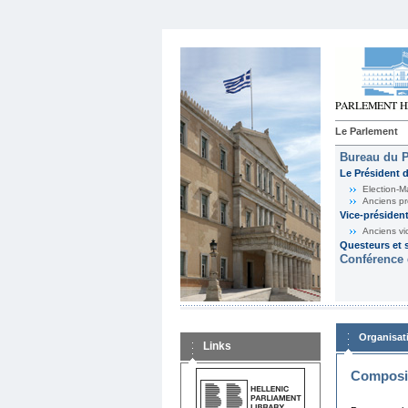
Le Parlement
Bureau du 
Le Président 
Election-M
Anciens pr
Vice-présiden
Anciens vi
Questeurs et s
Conférence 
Organisat
Links
Composit