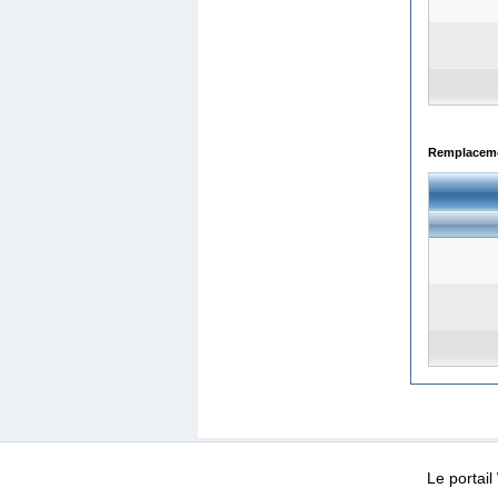
Remplacemen
WEB-Mail
WEB-Apps
|
|
|
Conditions d’utilisation
Da
Le portai