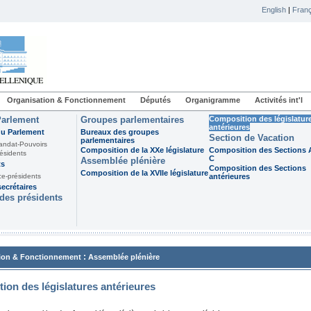
English
|
Franç
Organisation & Fonctionnement
Députés
Organigramme
Activités int'l
Parlement
Groupes parlementaires
Composition des législatur
antérieures
du Parlement
Bureaux des groupes
Section de Vacation
parlementaires
andat-Pouvoirs
Composition de la XXe législature
Composition des Sections A
ésidents
C
Assemblée plénière
ts
Composition des Sections
Composition de la XVIIe législature
ce-présidents
antérieures
ecrétaires
des présidents
:
ion & Fonctionnement
Assemblée plénière
ion des législatures antérieures