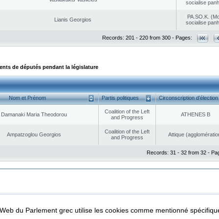
socialise panh
PA.SO.K. (M
Lianis Georgios
socialise panh
Records: 201 - 220 from 300 - Pages:
ts de députés pendant la législature
Nom et Prénom
Partis politiques
Circonscription d’élection
Coalition of the Left
Damanaki Maria Theodorou
ATHENES Β
and Progress
Coalition of the Left
Ampatzoglou Georgios
Αttique (agglomératio
and Progress
Records: 31 - 32 from 32 - Pa
|
|
ta Protection
Security & Access
l Web du Parlement grec utilise les cookies comme mentionné spécifi