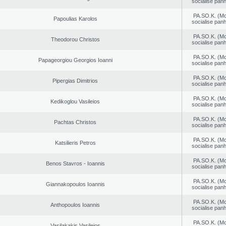
socialise panh
PA.SO.K. (M
Papoulias Karolos
socialise panh
PA.SO.K. (M
Theodorou Christos
socialise panh
PA.SO.K. (M
Papageorgiou Georgios Ioanni
socialise panh
PA.SO.K. (M
Pipergias Dimitrios
socialise panh
PA.SO.K. (M
Kedikoglou Vasileios
socialise panh
PA.SO.K. (M
Pachtas Christos
socialise panh
PA.SO.K. (M
Katsilieris Petros
socialise panh
PA.SO.K. (M
Benos Stavros - Ioannis
socialise panh
PA.SO.K. (M
Giannakopoulos Ioannis
socialise panh
PA.SO.K. (M
Anthopoulos Ioannis
socialise panh
PA.SO.K. (M
Vasilakakis Vasileios