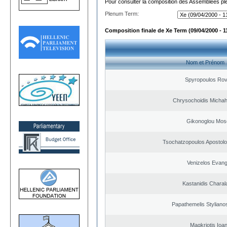
Pour consulter la composition des Assemblées plé
Plenum Term:
Composition finale de Xe Term (09/04/2000 - 1
Nom et Prénom
Spyropoulos Rov
Chrysochoidis Michahl
Gikonoglou Mos
Tsochatzopoulos Apostolo
Venizelos Evang
Kastanidis Chara
Papathemelis Styliano
Magkriotis Ioa