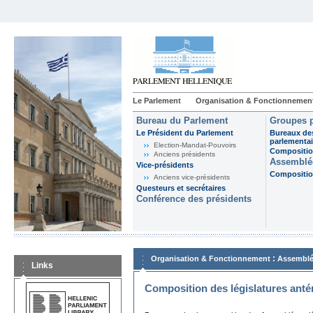
Le Parlement
Organisation & Fonctionnemen
Bureau du Parlement
Groupes p
Le Président du Parlement
Bureaux de
parlementai
Election-Mandat-Pouvoirs
Composition
Anciens présidents
Assemblée
Vice-présidents
Composition
Anciens vice-présidents
Questeurs et secrétaires
Conférence des présidents
:
Organisation & Fonctionnement
Assemblé
Links
Composition des législatures anté