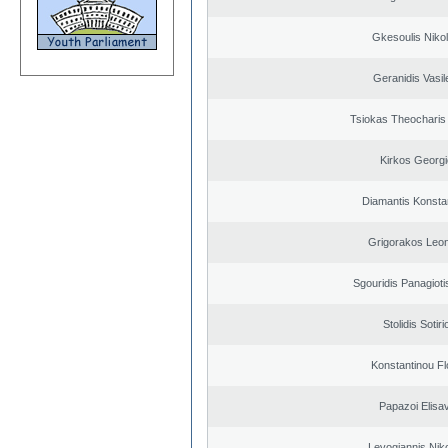
Gkesoulis Niko
Geranidis Vasil
Tsiokas Theocharis 
Kirkos Georgi
Diamantis Konsta
Grigorakos Leo
Sgouridis Panagioti
Stolidis Sotiri
Konstantinou Fl
Papazoi Elisa
Levogiannis Nik