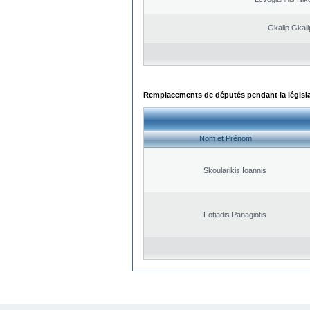
Gkalip Gkali
Remplacements de députés pendant la législ
Nom et Prénom
Skoularikis Ioannis
Fotiadis Panagiotis