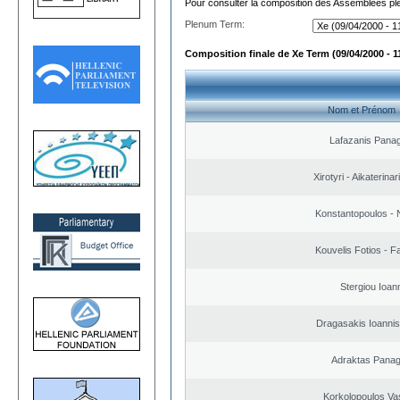
Pour consulter la composition des Assemblées plé
Plenum Term:
Composition finale de Xe Term (09/04/2000 - 1
Nom et Prénom
Lafazanis Panag
Xirotyri - Aikaterinar
Konstantopoulos - 
Kouvelis Fotios - F
Stergiou Ioan
Dragasakis Ioannis
Adraktas Panagi
Korkolopoulos Vas