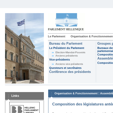
Le Parlement
Organisation & Fonctionnemen
Bureau du Parlement
Groupes p
Le Président du Parlement
Bureaux de
parlementai
Election-Mandat-Pouvoirs
Composition
Anciens présidents
Assemblée
Vice-présidents
Composition
Anciens vice-présidents
Questeurs et secrétaires
Conférence des présidents
:
Organisation & Fonctionnement
Assemblé
Links
Composition des législatures anté