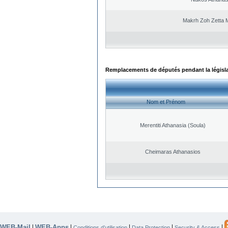
Makrh Zoh Zetta M
Remplacements de députés pendant la législ
Nom et Prénom
Merentiti Athanasia (Soula)
Cheimaras Athanasios
WEB-Mail
WEB-Apps
|
|
|
|
|
Conditions d’utilisation
Data Protection
Security & Access