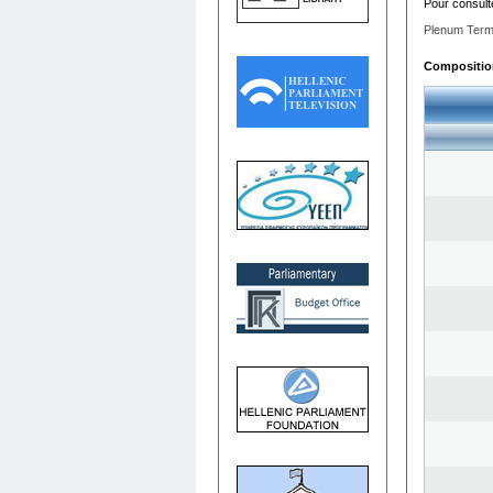
Pour consult
Plenum Term
Composition