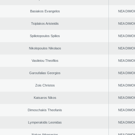
Basiakos Evangelos
NEA DΙMO
Tsiplakos Aristeidis
NEA DΙMO
Spiliotopoulos Spilios
NEA DΙMO
Nikolopoulos Nikolaos
NEA DΙMO
Vasileiou Theofilos
NEA DΙMO
Garoufalias Georgios
NEA DΙMO
Zois Christos
NEA DΙMO
Katsaros Nikos
NEA DΙMO
Dimoschakis Theofanis
NEA DΙMO
Lymperakidis Leonidas
NEA DΙMO
Nakos Athanasios
NEA DΙMO