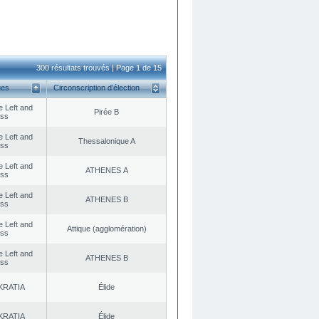
300 résultats trouvés | Page 1 de 15
ues
Circonscription d’élection
he Left and
Pirée B
ess
he Left and
Thessalonique A
ess
he Left and
ATHENES Α
ess
he Left and
ATHENES Β
ess
he Left and
Αttique (agglomération)
ess
he Left and
ATHENES Β
ess
KRATIA
Élide
KRATIA
Élide