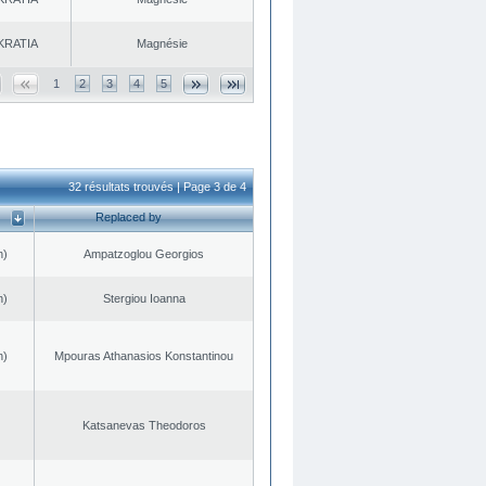
KRATIA
Magnésie
1
2
3
4
5
32 résultats trouvés | Page 3 de 4
Replaced by
n)
Ampatzoglou Georgios
n)
Stergiou Ioanna
n)
Mpouras Athanasios Konstantinou
Katsanevas Theodoros