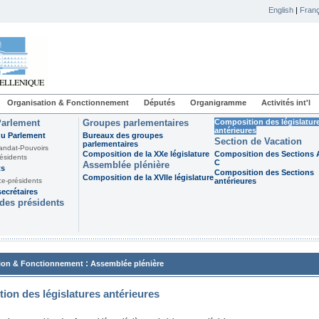
English
|
Franç
Organisation & Fonctionnement
Députés
Organigramme
Activités int'l
Parlement
Groupes parlementaires
Composition des législatur
antérieures
du Parlement
Bureaux des groupes
Section de Vacation
parlementaires
andat-Pouvoirs
Composition de la XXe législature
Composition des Sections A
ésidents
C
Assemblée plénière
ts
Composition des Sections
Composition de la XVIIe législature
ce-présidents
antérieures
ecrétaires
des présidents
:
ion & Fonctionnement
Assemblée plénière
ion des législatures antérieures