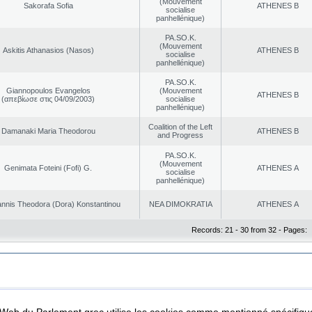
(Mouvement
Sakorafa Sofia
ATHENES Β
socialise
panhellénique)
PA.SO.K.
(Mouvement
Askitis Athanasios (Nasos)
ATHENES Β
socialise
panhellénique)
PA.SO.K.
Giannopoulos Evangelos
(Mouvement
ATHENES Β
(απεβίωσε στις 04/09/2003)
socialise
panhellénique)
Coalition of the Left
Damanaki Maria Theodorou
ATHENES Β
and Progress
PA.SO.K.
(Mouvement
Genimata Foteini (Fofi) G.
ATHENES Α
socialise
panhellénique)
nnis Theodora (Dora) Konstantinou
NEA DΙMOKRATIA
ATHENES Α
Records: 21 - 30 from 32 - Pages:
|
|
ta Protection
Security & Access