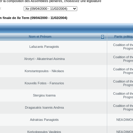
er la composition des Assemblées plénières, choisissez une législature
:
 finale de Xe Term (09/04/2000 - 11/02/2004)
Nom et Prénom
Partis politiq
Coalition of t
Lafazanis Panagiotis
Progr
Coalition of t
Xirotyri - Aikaterinari Asimina
Progr
Coalition of t
Konstantopoulos - Nikolaos
Progr
Coalition of t
Kouvelis Fotios - Fanourios
Progr
Coalition of t
Stergiou Ioanna
Progr
Coalition of t
Dragasakis Ioannis Andrea
Progr
Adraktas Panagiotis
NEA DΙMO
Korkolopoulos Vasileios
NEA DΙMO