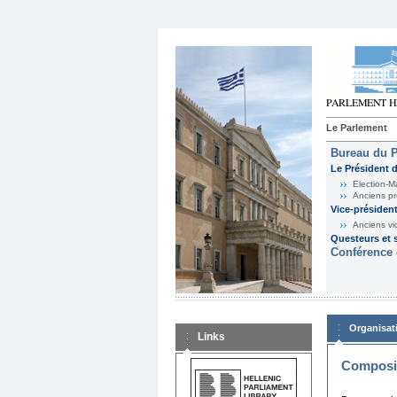
Le Parlement
Bureau du 
Le Président 
Election-M
Anciens pr
Vice-présiden
Anciens vi
Questeurs et s
Conférence 
Organisat
Links
Composit