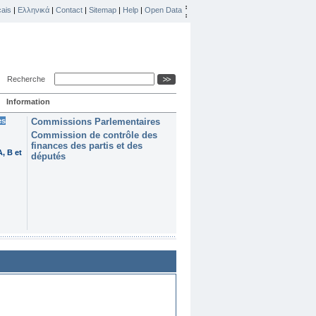
ais
|
Ελληνικά
|
Contact
|
Sitemap
|
Help
|
Open Data
Recherche
Information
es
Commissions Parlementaires
Commission de contrôle des
finances des partis et des
, B et
députés