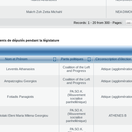
Makrh Zoh Zetta Michahl
NEA DΙMO
Records: 1 - 20 from 300 - Pages:
ts de députés pendant la législature
Nom et Prénom
Partis politiques
Circonscription d’élection
Coalition of the Left
Leventis Athanasios
Αttique (agglomératio
and Progress
Coalition of the Left
Ampatzoglou Georgios
Αttique (agglomératio
and Progress
PA.SO.K.
(Mouvement
Fotiadis Panagiotis
Αttique (agglomératio
socialise
panhellénique)
PA.SO.K.
(Mouvement
olaki Eleni Maria Milena Georgiou
ATHENES Β
socialise
panhellénique)
PA.SO.K.