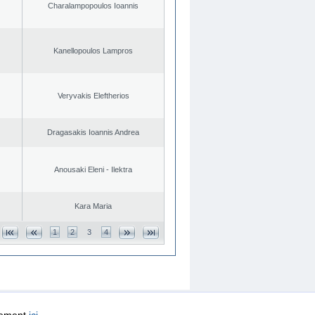
Charalampopoulos Ioannis
Kanellopoulos Lampros
Veryvakis Eleftherios
Dragasakis Ioannis Andrea
Anousaki Eleni - Ilektra
Kara Maria
1
2
3
4