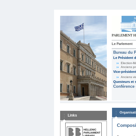
Le Parlement
Bureau du 
Le Président 
Election-M
Anciens pr
Vice-présiden
Anciens vi
Questeurs et s
Conférence 
Organisat
Links
Composit