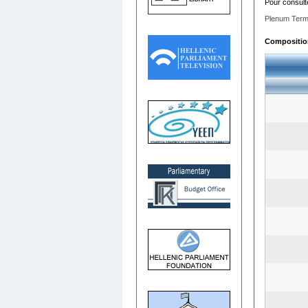
Pour consult
Plenum Term
Composition