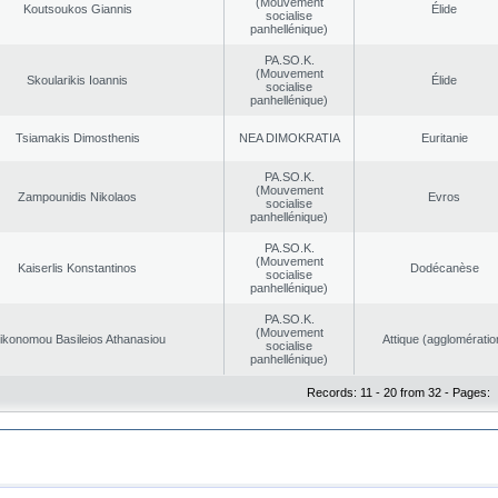
(Mouvement
Koutsoukos Giannis
Élide
socialise
panhellénique)
PA.SO.K.
(Mouvement
Skoularikis Ioannis
Élide
socialise
panhellénique)
Tsiamakis Dimosthenis
NEA DΙMOKRATIA
Euritanie
PA.SO.K.
(Mouvement
Zampounidis Nikolaos
Evros
socialise
panhellénique)
PA.SO.K.
(Mouvement
Kaiserlis Konstantinos
Dodécanèse
socialise
panhellénique)
PA.SO.K.
(Mouvement
ikonomou Basileios Athanasiou
Αttique (agglomératio
socialise
panhellénique)
Records: 11 - 20 from 32 - Pages: