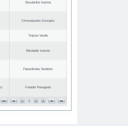
Skoularikis Ioannis
Chronopoulos Georgios
Tsipras Vasilis
Nikolaidis Ioannis
Papanikolas Vasileios
n)
Fotiadis Panagiotis
1
2
3
4