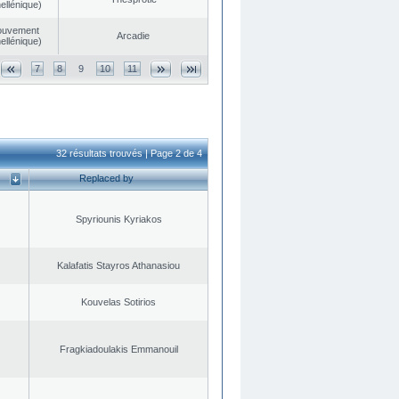
ellénique)
ouvement
Arcadie
ellénique)
7
8
9
10
11
32 résultats trouvés | Page 2 de 4
Replaced by
Spyriounis Kyriakos
Kalafatis Stayros Athanasiou
Kouvelas Sotirios
Fragkiadoulakis Emmanouil