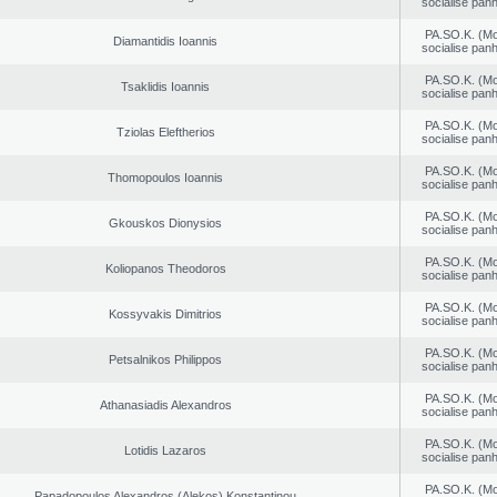
socialise panh
PA.SO.K. (M
Diamantidis Ioannis
socialise panh
PA.SO.K. (M
Tsaklidis Ioannis
socialise panh
PA.SO.K. (M
Tziolas Eleftherios
socialise panh
PA.SO.K. (M
Thomopoulos Ioannis
socialise panh
PA.SO.K. (M
Gkouskos Dionysios
socialise panh
PA.SO.K. (M
Koliopanos Theodoros
socialise panh
PA.SO.K. (M
Kossyvakis Dimitrios
socialise panh
PA.SO.K. (M
Petsalnikos Philippos
socialise panh
PA.SO.K. (M
Athanasiadis Alexandros
socialise panh
PA.SO.K. (M
Lotidis Lazaros
socialise panh
PA.SO.K. (M
Papadopoulos Alexandros (Alekos) Konstantinou