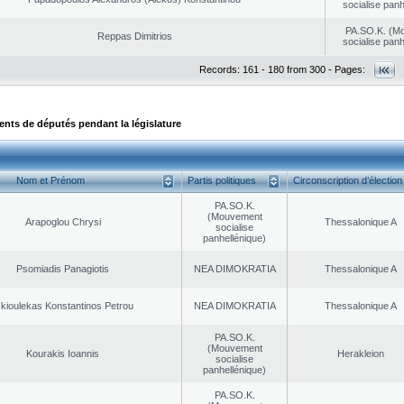
socialise panh
PA.SO.K. (M
Reppas Dimitrios
socialise panh
Records: 161 - 180 from 300 - Pages:
ts de députés pendant la législature
Nom et Prénom
Partis politiques
Circonscription d’élection
PA.SO.K.
(Mouvement
Arapoglou Chrysi
Thessalonique A
socialise
panhellénique)
Psomiadis Panagiotis
NEA DΙMOKRATIA
Thessalonique A
kioulekas Konstantinos Petrou
NEA DΙMOKRATIA
Thessalonique A
PA.SO.K.
(Mouvement
Kourakis Ioannis
Herakleion
socialise
panhellénique)
PA.SO.K.