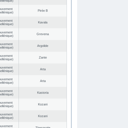
ellénique)
ouvement
Pirée B
ellénique)
ouvement
Kavala
ellénique)
ouvement
Grevena
ellénique)
ouvement
Argolide
ellénique)
ouvement
Zante
ellénique)
ouvement
Arta
ellénique)
ouvement
Arta
ellénique)
ouvement
Kastoria
ellénique)
ouvement
Kozani
ellénique)
ouvement
Kozani
ellénique)
ouvement
Thesprotie