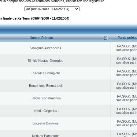
er la composition des Assemblées plénières, choisissez une législature
:
 finale de Xe Term (09/04/2000 - 11/02/2004)
Nom et Prénom
Partis politiq
PA.SO.K. (M
Voulgaris Alexandros
socialise panh
PA.SO.K. (M
Simitis Kostas Georgiou
socialise panh
PA.SO.K. (M
Fasoulas Panagiotis
socialise panh
PA.SO.K. (M
Benteniotis Emmanouil
socialise panh
PA.SO.K. (M
Laliotis Konstantinos
socialise panh
PA.SO.K. (M
Niotis Grigorios
socialise panh
PA.SO.K. (M
Lintzeris Dimitrios
socialise panh
PA.SO.K. (M
Kritikos Panagiotis