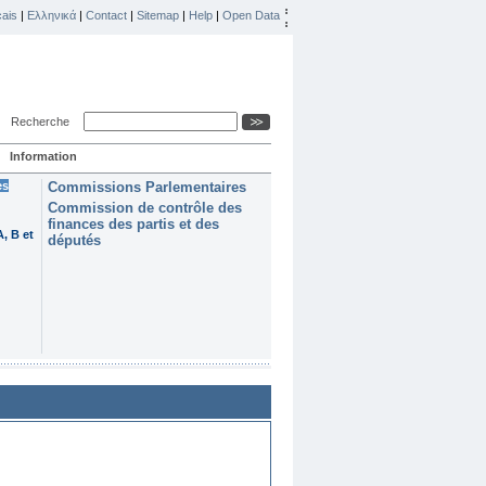
ais
|
Ελληνικά
|
Contact
|
Sitemap
|
Help
|
Open Data
Recherche
Information
es
Commissions Parlementaires
Commission de contrôle des
finances des partis et des
, B et
députés