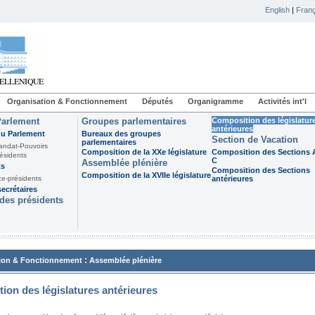
English
|
Franç
Organisation & Fonctionnement
Députés
Organigramme
Activités int'l
Parlement
Groupes parlementaires
Composition des législatur
antérieures
du Parlement
Bureaux des groupes
Section de Vacation
parlementaires
andat-Pouvoirs
Composition de la XXe législature
Composition des Sections A
ésidents
C
Assemblée plénière
ts
Composition des Sections
Composition de la XVIIe législature
ce-présidents
antérieures
ecrétaires
des présidents
:
ion & Fonctionnement
Assemblée plénière
ion des législatures antérieures