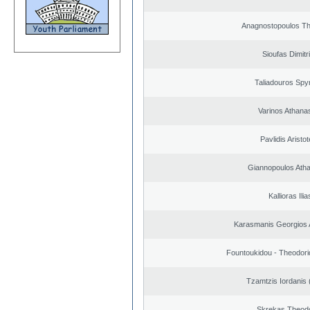
Anagnostopoulos T
Sioufas Dimitr
Taliadouros Spy
Varinos Athana
Pavlidis Aristot
Giannopoulos Ath
Kallioras Ilia
Karasmanis Georgios 
Fountoukidou - Theodori
Tzamtzis Iordanis 
Skrekas Theod