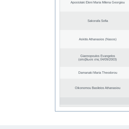
Apostolaki Eleni Maria Milena Georgiou
Sakorafa Sofia
Askitis Athanasios (Nasos)
Giannopoulos Evangelos
(απεβίωσε στις 04/09/2003)
Damanaki Maria Theodorou
Oikonomou Basileios Athanasiou