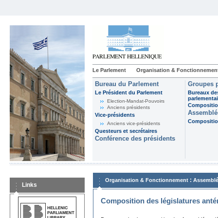
Le Parlement
Organisation & Fonctionnemen
Bureau du Parlement
Groupes p
Le Président du Parlement
Bureaux de
parlementai
Election-Mandat-Pouvoirs
Composition
Anciens présidents
Assemblée
Vice-présidents
Composition
Anciens vice-présidents
Questeurs et secrétaires
Conférence des présidents
:
Organisation & Fonctionnement
Assemblé
Links
Composition des législatures anté