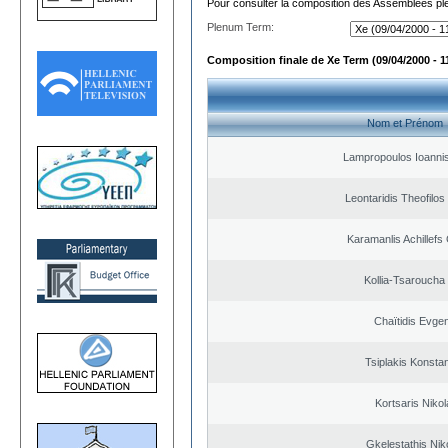
Pour consulter la composition des Assemblées plé
Plenum Term:
Composition finale de Xe Term (09/04/2000 - 1
Nom et Prénom
Lampropoulos Ioannis
Leontaridis Theofilo
Karamanlis Achillefs
Kollia-Tsaroucha
Chaïtidis Evge
Tsiplakis Konsta
Kortsaris Niko
Gkelestathis Nik