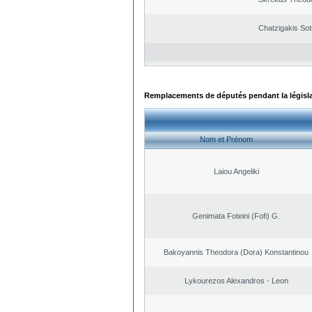
Chatzigakis Soti
Remplacements de députés pendant la législ
Nom et Prénom
Laiou Angeliki
Genimata Foteini (Fofi) G.
Bakoyannis Theodora (Dora) Konstantinou
Lykourezos Alexandros - Leon