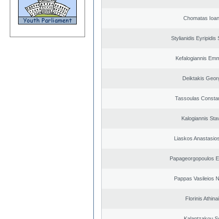
Chomatas Ioan
Stylianidis Eyripidis
Kefalogiannis Emm
Deiktakis Geor
Tassoulas Constan
Kalogiannis Sta
Liaskos Anastasios
Papageorgopoulos El
Pappas Vasileios N
Florinis Athina
Kalantzakou So