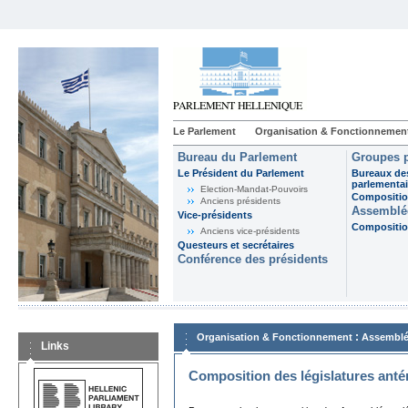
Le Parlement
Organisation & Fonctionnemen
Bureau du Parlement
Groupes p
Le Président du Parlement
Bureaux de
parlementai
Election-Mandat-Pouvoirs
Composition
Anciens présidents
Assemblée
Vice-présidents
Composition
Anciens vice-présidents
Questeurs et secrétaires
Conférence des présidents
:
Organisation & Fonctionnement
Assemblé
Links
Composition des législatures anté