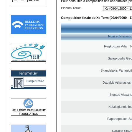
Pour consulter la composition des Assemblées plé
Plenum Term:
Composition finale de Xe Term (09/04/2000 - 1
Nom et Prénom
Regkouzas Adam Pa
Salagkoudis Geo
Skandalakis Panagioti
Dabakis Athanasios 
Kontos Alexan
Kefalogiannis Io
Papadopoulos St
Dailakis Stav