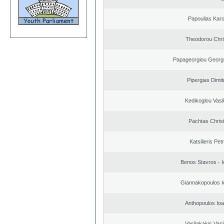
Papoulias Karo
Theodorou Chri
Papageorgiou Georgi
Pipergias Dimit
Kedikoglou Vasi
Pachtas Chris
Katsilieris Pet
Benos Stavros - I
Giannakopoulos I
Anthopoulos Ioa
Vasilakakis Vasi