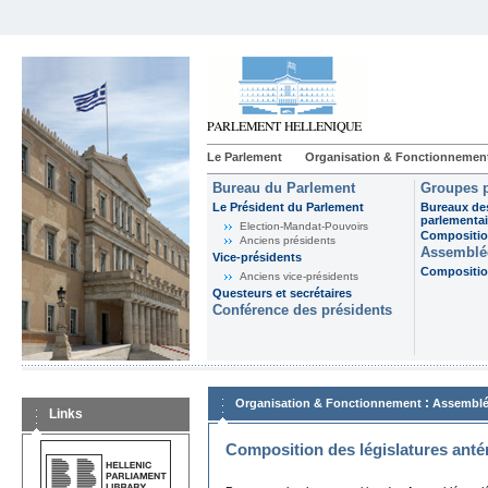
Le Parlement
Organisation & Fonctionnemen
Bureau du Parlement
Groupes p
Le Président du Parlement
Bureaux de
parlementai
Election-Mandat-Pouvoirs
Composition
Anciens présidents
Assemblée
Vice-présidents
Composition
Anciens vice-présidents
Questeurs et secrétaires
Conférence des présidents
:
Organisation & Fonctionnement
Assemblé
Links
Composition des législatures anté