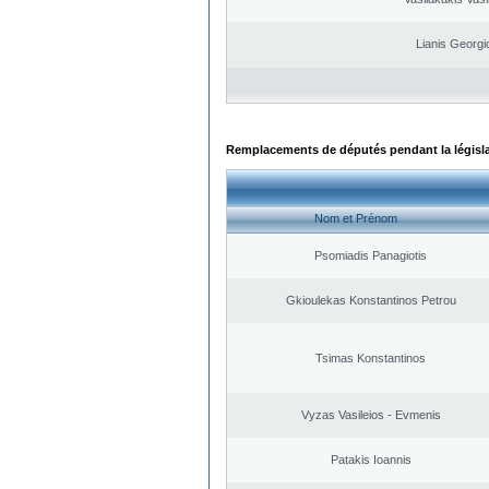
Lianis Georgi
Remplacements de députés pendant la législ
Nom et Prénom
Psomiadis Panagiotis
Gkioulekas Konstantinos Petrou
Tsimas Konstantinos
Vyzas Vasileios - Evmenis
Patakis Ioannis