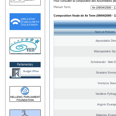
Pour consulter la composition des Assemblées plé
Plenum Term:
Composition finale de Xe Term (09/04/2000 - 1
Nom et Prénom
Apostolakis Dimi
Matzapetakis Sty
Schoinaraki - Iliaki 
Stratakis Emman
Vrentzos Stav
Vardikos Pytha
Argyris Evange
Malesios Evang