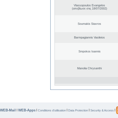
Vlassopoulos Evangelos
(απεβίωσε στις 18/07/2002)
Soumakis Stavros
Barmpagiannis Vasileios
Smpokos Ioannis
Manolia Chrysanthi
WEB-Mail
WEB-Apps
|
|
|
|
|
Conditions d’utilisation
Data Protection
Security & Access