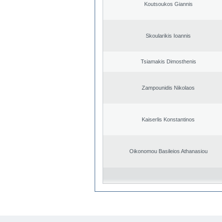
Koutsoukos Giannis
Skoularikis Ioannis
Tsiamakis Dimosthenis
Zampounidis Nikolaos
Kaiserlis Konstantinos
Oikonomou Basileios Athanasiou