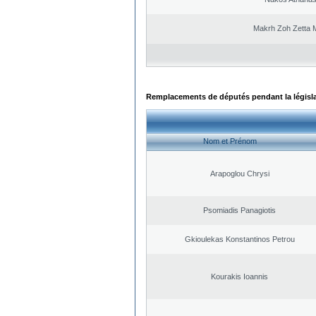
Makrh Zoh Zetta M
Remplacements de députés pendant la législ
Nom et Prénom
Arapoglou Chrysi
Psomiadis Panagiotis
Gkioulekas Konstantinos Petrou
Kourakis Ioannis