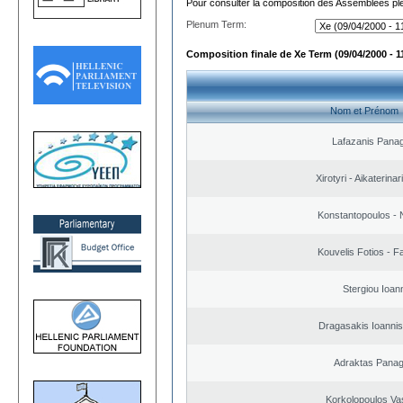
Pour consulter la composition des Assemblées plé
Plenum Term:
Composition finale de Xe Term (09/04/2000 - 1
Nom et Prénom
Lafazanis Panag
Xirotyri - Aikaterinar
Konstantopoulos - 
Kouvelis Fotios - F
Stergiou Ioan
Dragasakis Ioannis
Adraktas Panagi
Korkolopoulos Vas