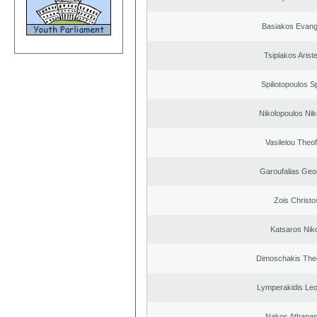
Basiakos Evang
Tsiplakos Ariste
Spiliotopoulos Sp
Nikolopoulos Nik
Vasileiou Theof
Garoufalias Geo
Zois Christo
Katsaros Nik
Dimoschakis The
Lymperakidis Le
Nakos Athanas