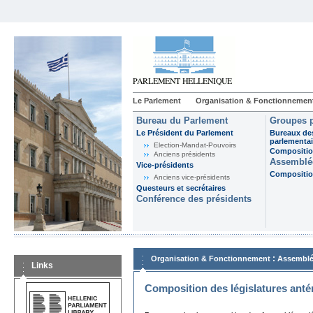
Le Parlement
Organisation & Fonctionnemen
Bureau du Parlement
Groupes p
Le Président du Parlement
Bureaux de
parlementai
Election-Mandat-Pouvoirs
Composition
Anciens présidents
Assemblée
Vice-présidents
Composition
Anciens vice-présidents
Questeurs et secrétaires
Conférence des présidents
:
Organisation & Fonctionnement
Assemblé
Links
Composition des législatures anté