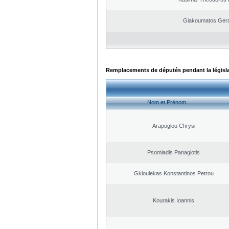
Giakoumatos Ger
Remplacements de députés pendant la législ
Nom et Prénom
Arapoglou Chrysi
Psomiadis Panagiotis
Gkioulekas Konstantinos Petrou
Kourakis Ioannis