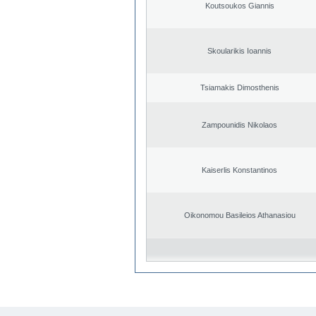
Koutsoukos Giannis
Skoularikis Ioannis
Tsiamakis Dimosthenis
Zampounidis Nikolaos
Kaiserlis Konstantinos
Oikonomou Basileios Athanasiou