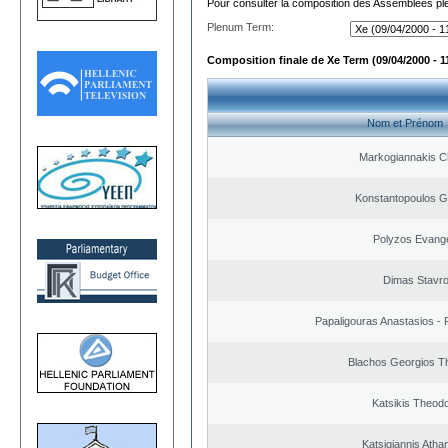
Pour consulter la composition des Assemblées plé
Plenum Term:
Composition finale de Xe Term (09/04/2000 - 1
Nom et Prénom
Markogiannakis Ch
Konstantopoulos G
Polyzos Evang
Dimas Stavr
Papaligouras Anastasios - 
Blachos Georgios T
Katsikis Theod
Katsigiannis Atha