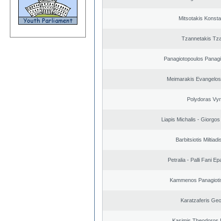
Mitsotakis Konsta
Tzannetakis Tz
Panagiotopoulos Panagi
Meimarakis Evangelos 
Polydoras Vy
Liapis Michalis - Giorgo
Barbitsiotis Miltiadi
Petralia - Palli Fani 
Kammenos Panagioti
Karatzaferis Geo
Kasimis Theodoros P