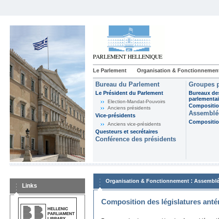
Le Parlement
Organisation & Fonctionnemen
Bureau du Parlement
Groupes p
Le Président du Parlement
Bureaux de
parlementai
Election-Mandat-Pouvoirs
Composition
Anciens présidents
Assemblée
Vice-présidents
Composition
Anciens vice-présidents
Questeurs et secrétaires
Conférence des présidents
:
Organisation & Fonctionnement
Assemblé
Links
Composition des législatures anté