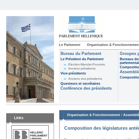
Le Parlement
Organisation & Fonctionnemen
Bureau du Parlement
Groupes p
Le Président du Parlement
Bureaux de
parlementai
Election-Mandat-Pouvoirs
Composition
Anciens présidents
Assemblée
Vice-présidents
Composition
Anciens vice-présidents
Questeurs et secrétaires
Conférence des présidents
:
Organisation & Fonctionnement
Assemblé
Links
Composition des législatures anté