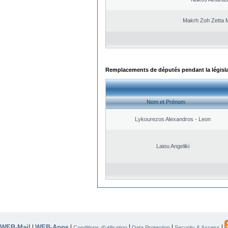
Makrh Zoh Zetta M
Remplacements de députés pendant la législ
Nom et Prénom
Lykourezos Alexandros - Leon
Laiou Angeliki
WEB-Mail
WEB-Apps
|
|
|
|
|
Conditions d’utilisation
Data Protection
Security & Access