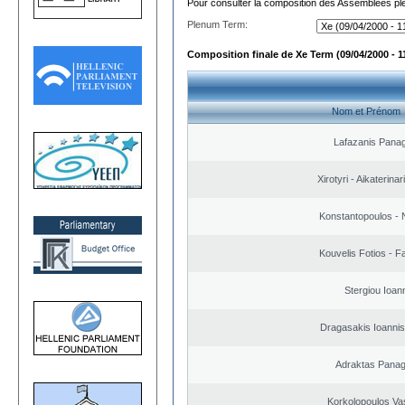
Pour consulter la composition des Assemblées plé
Plenum Term:
Composition finale de Xe Term (09/04/2000 - 1
Nom et Prénom
Lafazanis Panag
Xirotyri - Aikaterinar
Konstantopoulos - 
Kouvelis Fotios - F
Stergiou Ioan
Dragasakis Ioannis
Adraktas Panagi
Korkolopoulos Vas