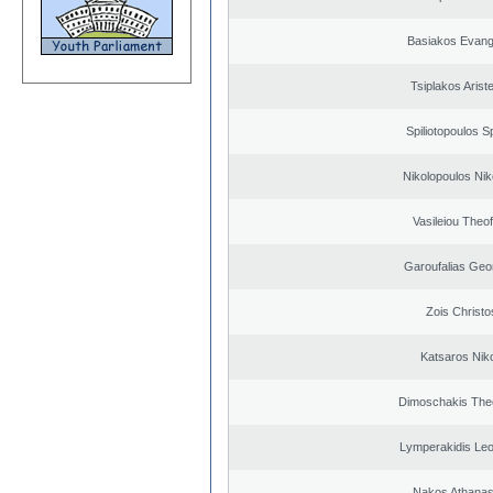
Basiakos Evang
Tsiplakos Ariste
Spiliotopoulos Sp
Nikolopoulos Nik
Vasileiou Theof
Garoufalias Geo
Zois Christo
Katsaros Nik
Dimoschakis The
Lymperakidis Le
Nakos Athanas