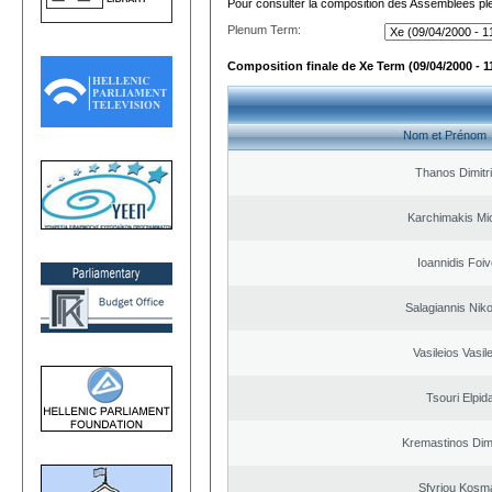
Pour consulter la composition des Assemblées plé
Plenum Term:
Composition finale de Xe Term (09/04/2000 - 1
Nom et Prénom
Thanos Dimitr
Karchimakis Mic
Ioannidis Foi
Salagiannis Nik
Vasileios Vasil
Tsouri Elpid
Kremastinos Dimi
Sfyriou Kosm