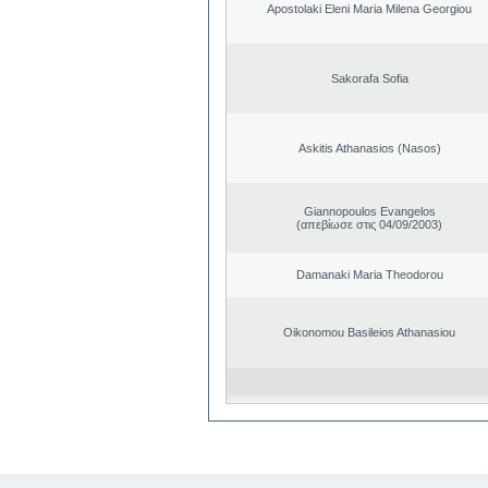
Apostolaki Eleni Maria Milena Georgiou
Sakorafa Sofia
Askitis Athanasios (Nasos)
Giannopoulos Evangelos
(απεβίωσε στις 04/09/2003)
Damanaki Maria Theodorou
Oikonomou Basileios Athanasiou