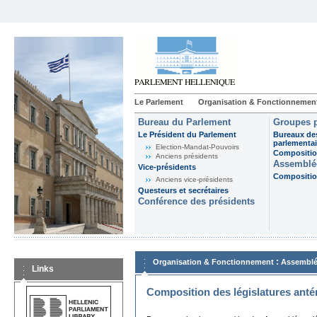
Le Parlement
Organisation & Fonctionnemen
Bureau du Parlement
Groupes p
Le Président du Parlement
Bureaux de
parlementai
Election-Mandat-Pouvoirs
Composition
Anciens présidents
Assemblée
Vice-présidents
Composition
Anciens vice-présidents
Questeurs et secrétaires
Conférence des présidents
:
Organisation & Fonctionnement
Assemblé
Links
Composition des législatures anté