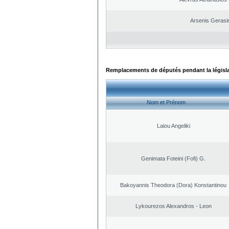
Arsenis Geras
Remplacements de députés pendant la législ
Nom et Prénom
Laiou Angeliki
Genimata Foteini (Fofi) G.
Bakoyannis Theodora (Dora) Konstantinou
Lykourezos Alexandros - Leon