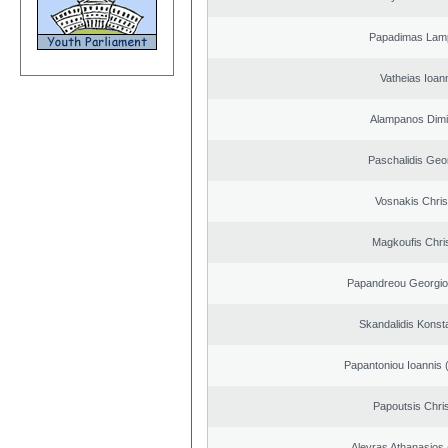
Papadimas Lam
Vatheias Ioan
Alampanos Dimit
Paschalidis Geo
Vosnakis Chris
Magkoufis Chri
Papandreou Georgio
Skandalidis Konst
Papantoniou Ioannis 
Papoutsis Chri
Alevras Athanasios