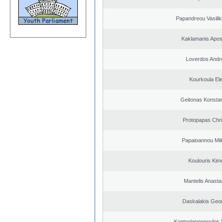
Papandreou Vasilik
Kaklamanis Apos
Loverdos Andr
Kourkoula Ele
Geitonas Konstan
Protopapas Chri
Papaioannou Milt
Koulouris Kim
Mantelis Anasta
Daskalakis Geo
Kontogiannopoulos V