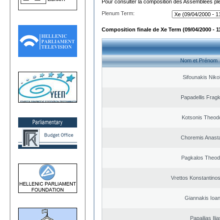
Pour consulter la composition des Assemblées plé
Plenum Term:
Composition finale de Xe Term (09/04/2000 - 1
Nom et Prénom
Sifounakis Niko
Papadellis Fragk
Kotsonis Theod
Choremis Anast
Pagkalos Theod
Vrettos Konstantinos
Giannakis Ioan
Papailias Ilia