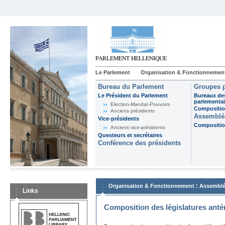
Le Parlement
Organisation & Fonctionnemen
Bureau du Parlement
Groupes p
Le Président du Parlement
Bureaux de
parlementai
Election-Mandat-Pouvoirs
Composition
Anciens présidents
Assemblée
Vice-présidents
Composition
Anciens vice-présidents
Questeurs et secrétaires
Conférence des présidents
:
Organisation & Fonctionnement
Assemblé
Links
Composition des législatures anté