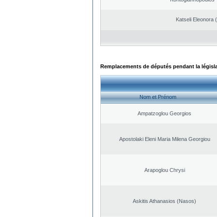
Katseli Eleonora 
Remplacements de députés pendant la législ
Nom et Prénom
Ampatzoglou Georgios
Apostolaki Eleni Maria Milena Georgiou
Arapoglou Chrysi
Askitis Athanasios (Nasos)