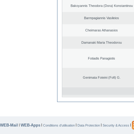
Bakoyannis Theodora (Dora) Konstantinou
Barmpagiannis Vasileios
Cheimaras Athanasios
Damanaki Maria Theodorou
Fotiadis Panagiotis
Genimata Foteini (Fofi) G.
WEB-Mail
WEB-Apps
|
|
|
|
|
Conditions d’utilisation
Data Protection
Security & Access