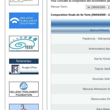
Pour consulter la composition des Assemblées plé
Plenum Term:
Composition finale de Xe Term (09/04/2000 - 1
Nom et Prénom
Papakosta - Sidiropoulo
Andreoulakos Apo
Karras Kost
Tsipras Vasil
Kouvelas Sotir
Mpouras Athanasios K
Mantouvalos Pe
Kara Maria