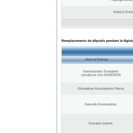
Kolozof Orest
Remplacements de députés pendant la législ
Nom et Prénom
Giannopoulos Evangelos
(απεβίωσε στις 04/09/2003)
Gkioulekas Konstantinos Petrou
Kaiserlis Konstantinos
Kourakis Ioannis