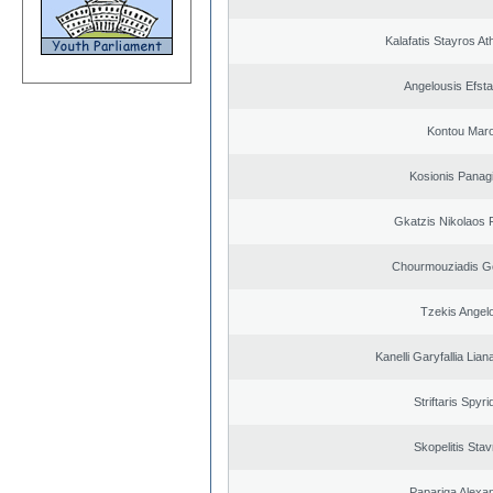
Kalafatis Stayros A
Angelousis Efsta
Kontou Mar
Kosionis Panagi
Gkatzis Nikolaos F
Chourmouziadis G
Tzekis Angel
Kanelli Garyfallia Lia
Striftaris Spyr
Skopelitis Stav
Papariga Alexa