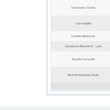
Koutsoukos Giannis
Laiou Angeliki
Leventis Athanasios
Lykourezos Alexandros - Leon
Manolia Chrysanthi
Merentiti Athanasia (Soula)