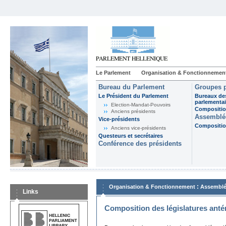
Le Parlement
Organisation & Fonctionnemen
Bureau du Parlement
Groupes p
Le Président du Parlement
Bureaux de
parlementai
Election-Mandat-Pouvoirs
Composition
Anciens présidents
Assemblée
Vice-présidents
Composition
Anciens vice-présidents
Questeurs et secrétaires
Conférence des présidents
:
Organisation & Fonctionnement
Assemblé
Links
Composition des législatures anté