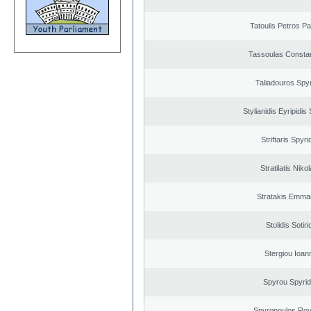
Tatoulis Petros Pa
Tassoulas Constan
Taliadouros Spy
Stylianidis Eyripidis
Striftaris Spyr
Stratilatis Niko
Stratakis Emman
Stolidis Sotiri
Stergiou Ioan
Spyrou Spyri
Spyropoulos Rov