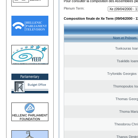
Pour consulter la composition des Assemblées plé
Plenum Term:
Composition finale de Xe Term (09/04/2000 - 1
Nom et Prénom
Tsekouras Ioa
Tsaklidis Ioan
Tryfonidis Georgios 
Thomopoulos Io
Thomas Georg
Thoma Mari
Theodorou Chri
Thanos Dimitr