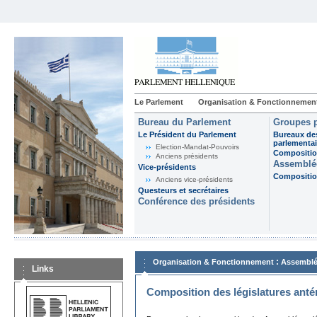
Le Parlement
Organisation & Fonctionnemen
Bureau du Parlement
Groupes p
Le Président du Parlement
Bureaux de
parlementai
Election-Mandat-Pouvoirs
Composition
Anciens présidents
Assemblée
Vice-présidents
Composition
Anciens vice-présidents
Questeurs et secrétaires
Conférence des présidents
:
Organisation & Fonctionnement
Assemblé
Links
Composition des législatures anté