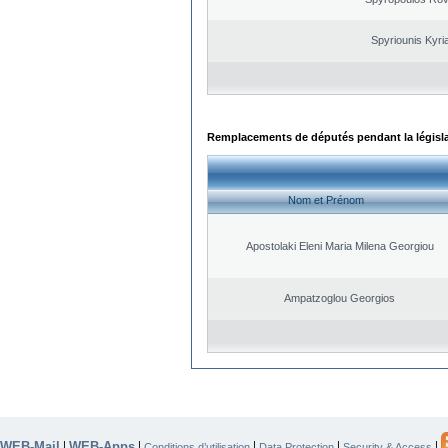
Spyriounis Kyri
Remplacements de députés pendant la législ
Nom et Prénom
Apostolaki Eleni Maria Milena Georgiou
Ampatzoglou Georgios
WEB-Mail
WEB-Apps
|
|
|
|
|
Conditions d’utilisation
Data Protection
Security & Access