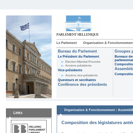
Le Parlement
Organisation & Fonctionnemen
Bureau du Parlement
Groupes p
Le Président du Parlement
Bureaux de
parlementai
Election-Mandat-Pouvoirs
Composition
Anciens présidents
Assemblée
Vice-présidents
Composition
Anciens vice-présidents
Questeurs et secrétaires
Conférence des présidents
:
Organisation & Fonctionnement
Assemblé
Links
Composition des législatures anté