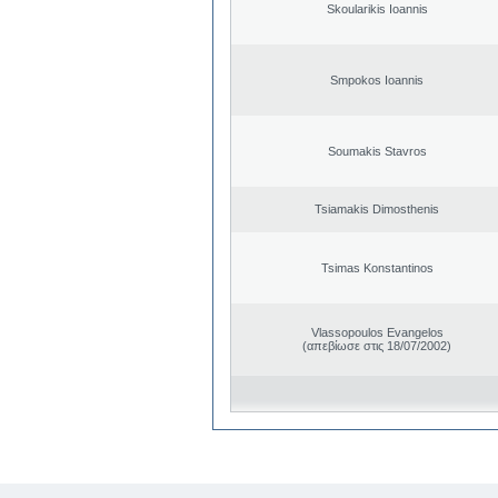
Skoularikis Ioannis
Smpokos Ioannis
Soumakis Stavros
Tsiamakis Dimosthenis
Tsimas Konstantinos
Vlassopoulos Evangelos
(απεβίωσε στις 18/07/2002)