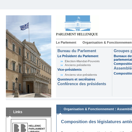
Le Parlement
Organisation & Fonctionnemen
Bureau du Parlement
Groupes p
Le Président du Parlement
Bureaux de
parlementai
Election-Mandat-Pouvoirs
Composition
Anciens présidents
Assemblée
Vice-présidents
Composition
Anciens vice-présidents
Questeurs et secrétaires
Conférence des présidents
:
Organisation & Fonctionnement
Assemblé
Links
Composition des législatures anté