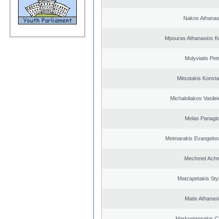
Nakos Athanas
Mpouras Athanasios K
Molyviatis Pet
Mitsotakis Konsta
Michaloliakos Vasilei
Melas Panagio
Meimarakis Evangelos 
Mechmet Ach
Matzapetakis Sty
Matis Athanas
Markogiannakis Ch