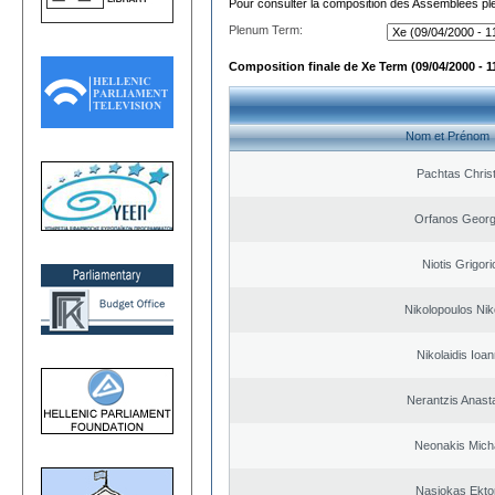
Pour consulter la composition des Assemblées plé
Plenum Term:
Composition finale de Xe Term (09/04/2000 - 1
Nom et Prénom
Pachtas Chris
Orfanos Georg
Niotis Grigori
Nikolopoulos Nik
Nikolaidis Ioan
Nerantzis Anast
Neonakis Micha
Nasiokas Ekto