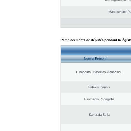
Mantouvalos Pe
Remplacements de députés pendant la législ
Nom et Prénom
Oikonomou Basileios Athanasiou
Patakis Ioannis
Psomiadis Panagiotis
Sakorafa Sofia