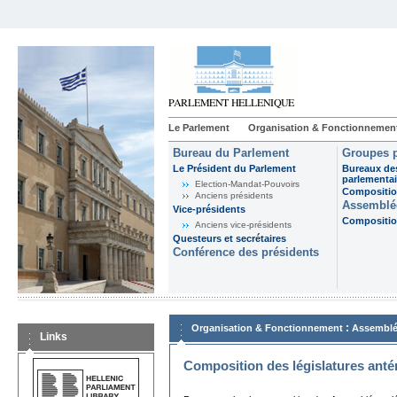
Le Parlement
Organisation & Fonctionnemen
Bureau du Parlement
Groupes p
Le Président du Parlement
Bureaux de
parlementai
Election-Mandat-Pouvoirs
Composition
Anciens présidents
Assemblée
Vice-présidents
Composition
Anciens vice-présidents
Questeurs et secrétaires
Conférence des présidents
:
Organisation & Fonctionnement
Assemblé
Links
Composition des législatures anté