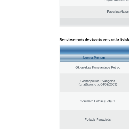
Papariga Alexa
Remplacements de députés pendant la législ
Nom et Prénom
Gkioulekas Konstantinos Petrou
Giannopoulos Evangelos
(απεβίωσε στις 04/09/2003)
Genimata Foteini (Fofi) G.
Fotiadis Panagiotis