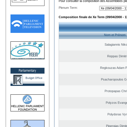
Pour consulter la composition des Assemblées plé
Plenum Term:
Composition finale de Xe Term (09/04/2000 - 1
Nom et Prénom
Salagiannis Nik
Reppas Dimitr
Regkouzas Adam Pa
Psacharopoulos G
Protopapas Chri
Polyzos Evang
Polydoras Vy
Pipergias Dimit