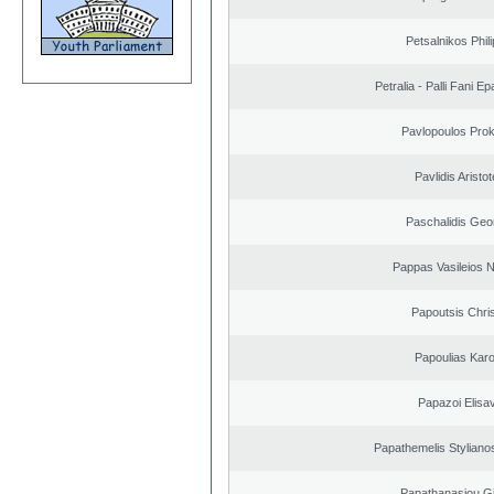
Petsalnikos Phil
Petralia - Palli Fani 
Pavlopoulos Pro
Pavlidis Aristot
Paschalidis Geo
Pappas Vasileios N
Papoutsis Chri
Papoulias Karo
Papazoi Elisa
Papathemelis Styliano
Papathanasiou G