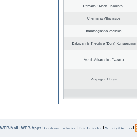
Damanaki Maria Theodorou
Cheimaras Athanasios
Barmpagiannis Vasileios
Bakoyannis Theodora (Dora) Konstantinou
Askitis Athanasios (Nasos)
Arapoglou Chrysi
WEB-Mail
WEB-Apps
|
|
|
|
|
Conditions d’utilisation
Data Protection
Security & Access