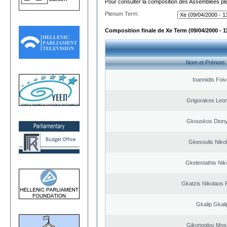
Pour consulter la composition des Assemblées plé
Plenum Term:
Composition finale de Xe Term (09/04/2000 - 1
Nom et Prénom
Ioannidis Foi
Grigorakos Leo
Gkouskos Diony
Gkesoulis Niko
Gkelestathis Nik
Gkatzis Nikolaos F
Gkalip Gkali
Gikonoglou Mos