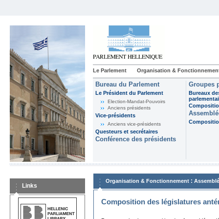
Le Parlement
Organisation & Fonctionnemen
Bureau du Parlement
Groupes p
Le Président du Parlement
Bureaux de
parlementai
Election-Mandat-Pouvoirs
Composition
Anciens présidents
Assemblée
Vice-présidents
Composition
Anciens vice-présidents
Questeurs et secrétaires
Conférence des présidents
:
Organisation & Fonctionnement
Assemblé
Links
Composition des législatures anté