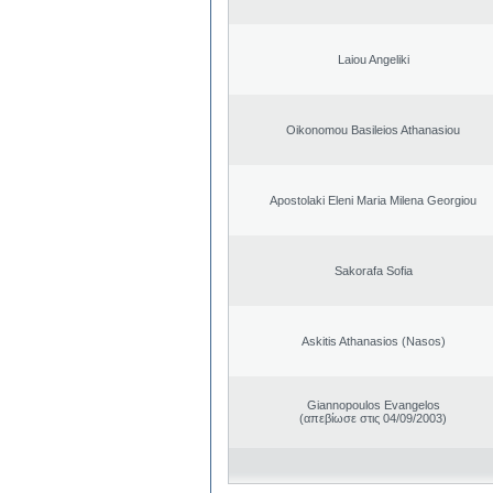
Laiou Angeliki
Oikonomou Basileios Athanasiou
Apostolaki Eleni Maria Milena Georgiou
Sakorafa Sofia
Askitis Athanasios (Nasos)
Giannopoulos Evangelos
(απεβίωσε στις 04/09/2003)