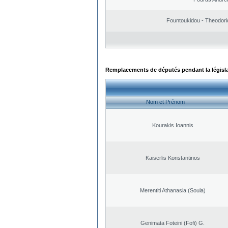
Fountoukidou - Theodori
Remplacements de députés pendant la législ
Nom et Prénom
Kourakis Ioannis
Kaiserlis Konstantinos
Merentiti Athanasia (Soula)
Genimata Foteini (Fofi) G.