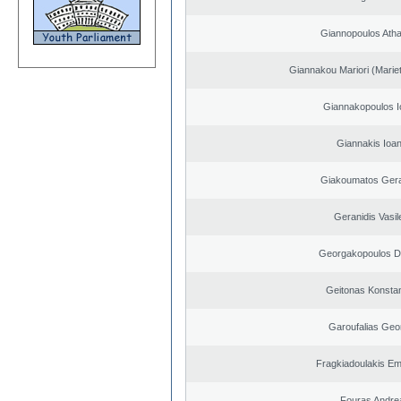
Giannopoulos Ath
Giannakou Mariori (Mariet
Giannakopoulos I
Giannakis Ioan
Giakoumatos Ger
Geranidis Vasil
Georgakopoulos Di
Geitonas Konstan
Garoufalias Geo
Fragkiadoulakis E
Fouras Andre