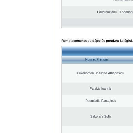
Fountoukidou - Theodori
Remplacements de députés pendant la législ
Nom et Prénom
Oikonomou Basileios Athanasiou
Patakis Ioannis
Psomiadis Panagiotis
Sakorafa Sofia