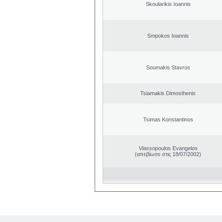
Skoularikis Ioannis
Smpokos Ioannis
Soumakis Stavros
Tsiamakis Dimosthenis
Tsimas Konstantinos
Vlassopoulos Evangelos
(απεβίωσε στις 18/07/2002)