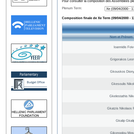
Pour consulter la composition des Assemblées plé
Plenum Term:
Composition finale de Xe Term (09/04/2000 - 1
Nom et Prénom
Ioannidis Foi
Grigorakos Leo
Gkouskos Diony
Gkesoulis Niko
Gkelestathis Nik
Gkatzis Nikolaos F
Gkalip Gkali
Gikonoglou Mos