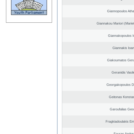
Giannopoulos Ath
Giannakou Mariori (Mariet
Giannakopoulos I
Giannakis Ioan
Giakoumatos Ger
Geranidis Vasil
Georgakopoulos Di
Geitonas Konstan
Garoufalias Geo
Fragkiadoulakis E
Fouras Andre