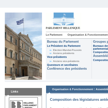
Le Parlement
Organisation & Fonctionnemen
Bureau du Parlement
Groupes p
Le Président du Parlement
Bureaux de
parlementai
Election-Mandat-Pouvoirs
Composition
Anciens présidents
Assemblée
Vice-présidents
Composition
Anciens vice-présidents
Questeurs et secrétaires
Conférence des présidents
:
Organisation & Fonctionnement
Assemblé
Links
Composition des législatures anté