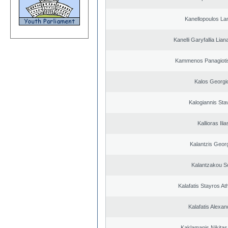
Kanellopoulos L
Kanelli Garyfallia Lia
Kammenos Panagioti
Kalos Georgi
Kalogiannis Sta
Kallioras Ilia
Kalantzis Geor
Kalantzakou So
Kalafatis Stayros A
Kalafatis Alexa
Kaklamanis Nikitas