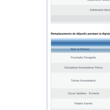
Kaklamanis Apos
Remplacements de députés pendant la législ
Nom et Prénom
Psomiadis Panagiotis
Gkioulekas Konstantinos Petrou
Tsimas Konstantinos
Vyzas Vasileios - Evmenis
Patakis Ioannis