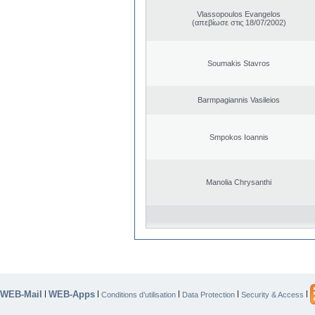
Vlassopoulos Evangelos
(απεβίωσε στις 18/07/2002)
Soumakis Stavros
Barmpagiannis Vasileios
Smpokos Ioannis
Manolia Chrysanthi
WEB-Mail
WEB-Apps
|
|
|
|
|
Conditions d’utilisation
Data Protection
Security & Access