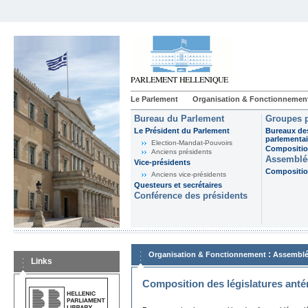
Le Parlement
Organisation & Fonctionnemen
Bureau du Parlement
Groupes p
Le Président du Parlement
Bureaux de
parlementai
Election-Mandat-Pouvoirs
Composition
Anciens présidents
Assemblée
Vice-présidents
Composition
Anciens vice-présidents
Questeurs et secrétaires
Conférence des présidents
:
Organisation & Fonctionnement
Assemblé
Links
Composition des législatures anté