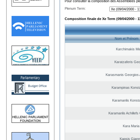
Pour consulter la composition des Assemblées plé
Plenum Term:
Composition finale de Xe Term (09/04/2000 - 1
Nom et Prénom
Karchimakis Mic
Karatzaferis Geo
Karasmanis Georgios 
Karampinas Konst
Karamanlis Konsta
Karamanlis Achillefs
Kara Maria
Kapsis Giann