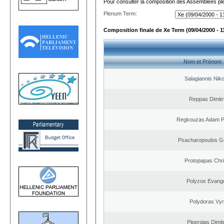
Pour consulter la composition des Assemblées plé
Plenum Term:
Composition finale de Xe Term (09/04/2000 - 1
Nom et Prénom
Salagiannis Nik
Reppas Dimitr
Regkouzas Adam Pa
Psacharopoulos G
Protopapas Chri
Polyzos Evang
Polydoras Vy
Pipergias Dimit