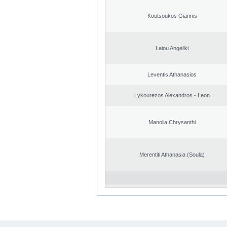
Koutsoukos Giannis
Laiou Angeliki
Leventis Athanasios
Lykourezos Alexandros - Leon
Manolia Chrysanthi
Merentiti Athanasia (Soula)