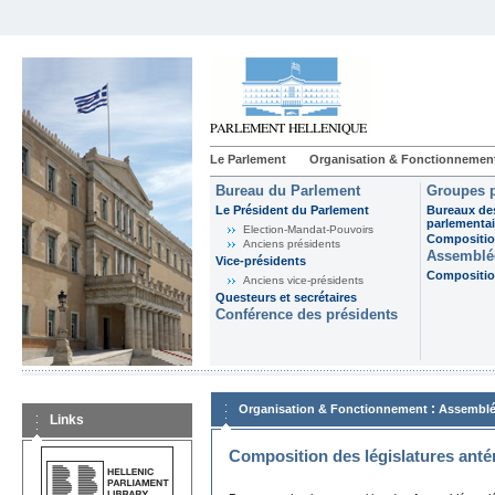
Le Parlement
Organisation & Fonctionnemen
Bureau du Parlement
Groupes p
Le Président du Parlement
Bureaux de
parlementai
Election-Mandat-Pouvoirs
Composition
Anciens présidents
Assemblée
Vice-présidents
Composition
Anciens vice-présidents
Questeurs et secrétaires
Conférence des présidents
:
Organisation & Fonctionnement
Assemblé
Links
Composition des législatures anté