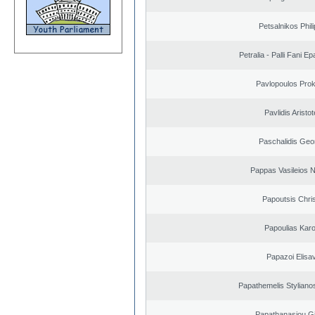
Petsalnikos Phil
Petralia - Palli Fani 
Pavlopoulos Pro
Pavlidis Aristot
Paschalidis Geo
Pappas Vasileios N
Papoutsis Chri
Papoulias Karo
Papazoi Elisa
Papathemelis Styliano
Papathanasiou G