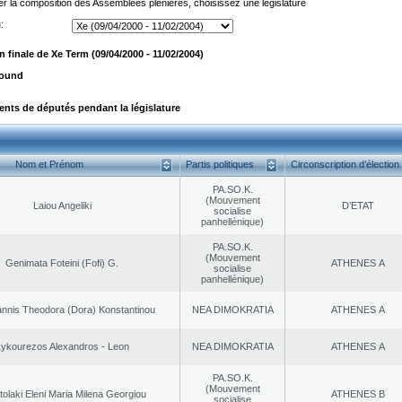
er la composition des Assemblées plénières, choisissez une législature
:
 finale de Xe Term (09/04/2000 - 11/02/2004)
found
ts de députés pendant la législature
Nom et Prénom
Partis politiques
Circonscription d’élection
PA.SO.K.
(Mouvement
Laiou Angeliki
D’ETAT
socialise
panhellénique)
PA.SO.K.
(Mouvement
Genimata Foteini (Fofi) G.
ATHENES Α
socialise
panhellénique)
nnis Theodora (Dora) Konstantinou
NEA DΙMOKRATIA
ATHENES Α
ykourezos Alexandros - Leon
NEA DΙMOKRATIA
ATHENES Α
PA.SO.K.
(Mouvement
olaki Eleni Maria Milena Georgiou
ATHENES Β
socialise