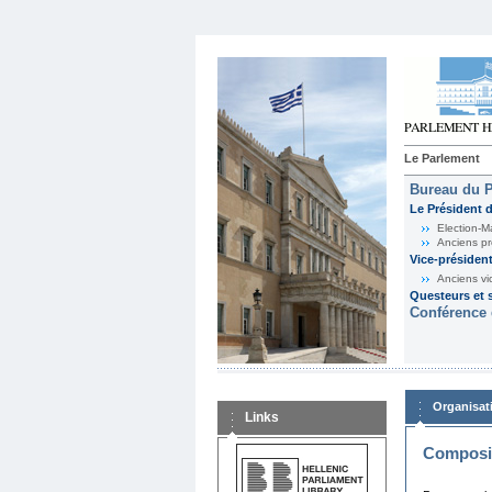
Le Parlement
Bureau du 
Le Président 
Election-M
Anciens pr
Vice-présiden
Anciens vi
Questeurs et s
Conférence 
Organisat
Links
Composit