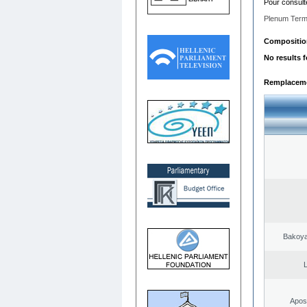
Pour consult
Plenum Term
Composition
No results 
Remplacemen
Bakoya
L
Apost