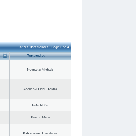
32 résultats trouvés | Page 1 de 4
Replaced by
Neonakis Michalis
Anousaki Eleni - Ilektra
Kara Maria
Kontou Maro
Katsanevas Theodoros