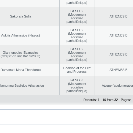
panhellénique)
PA.SO.K.
(Mouvement
Sakorafa Sofia
ATHENES Β
socialise
panhellénique)
PA.SO.K.
(Mouvement
Askitis Athanasios (Nasos)
ATHENES Β
socialise
panhellénique)
PA.SO.K.
Giannopoulos Evangelos
(Mouvement
ATHENES Β
(απεβίωσε στις 04/09/2003)
socialise
panhellénique)
Coalition of the Left
Damanaki Maria Theodorou
ATHENES Β
and Progress
PA.SO.K.
(Mouvement
ikonomou Basileios Athanasiou
Αttique (agglomératio
socialise
panhellénique)
Records: 1 - 10 from 32 - Pages:
|
|
ta Protection
Security & Access