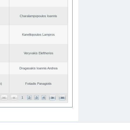
Charalampopoulos Ioannis
Kanellopoulos Lampros
Veryvakis Eleftherios
Dragasakis Ioannis Andrea
n)
Fotiadis Panagiotis
1
2
3
4