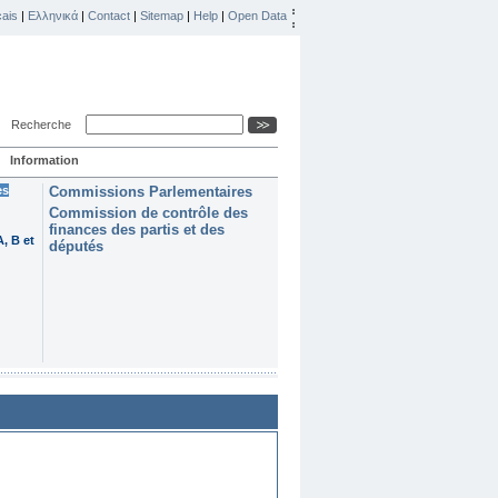
ais
|
Ελληνικά
|
Contact
|
Sitemap
|
Help
|
Open Data
Recherche
Information
es
Commissions Parlementaires
Commission de contrôle des
finances des partis et des
, B et
députés