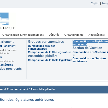
English
|
Franç
Organisation & Fonctionnement
Députés
Organigramme
Activités int'l
Parlement
Groupes parlementaires
Composition des législatur
antérieures
du Parlement
Bureaux des groupes
Section de Vacation
parlementaires
andat-Pouvoirs
Composition de la XXe législature
Composition des Sections A
ésidents
C
Assemblée plénière
ts
Composition des Sections
Composition de la XVIIe législature
ce-présidents
antérieures
ecrétaires
des présidents
:
ion & Fonctionnement
Assemblée plénière
ion des législatures antérieures