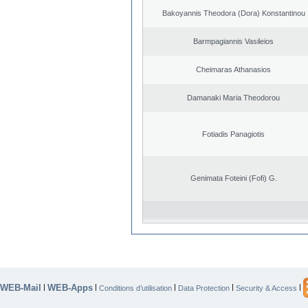
Bakoyannis Theodora (Dora) Konstantinou
Barmpagiannis Vasileios
Cheimaras Athanasios
Damanaki Maria Theodorou
Fotiadis Panagiotis
Genimata Foteini (Fofi) G.
WEB-Mail
WEB-Apps
|
|
|
|
|
Conditions d’utilisation
Data Protection
Security & Access