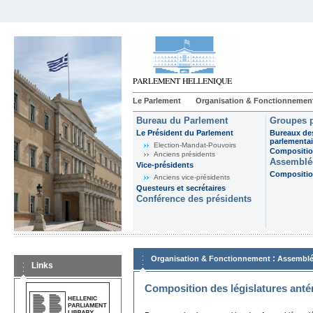
Le Parlement
Organisation & Fonctionnemen
Bureau du Parlement
Groupes p
Le Président du Parlement
Bureaux de
parlementai
Election-Mandat-Pouvoirs
Composition
Anciens présidents
Assemblée
Vice-présidents
Composition
Anciens vice-présidents
Questeurs et secrétaires
Conférence des présidents
:
Organisation & Fonctionnement
Assemblé
Links
Composition des législatures anté