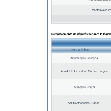
Mantouvalos Pe
Remplacements de députés pendant la législ
Nom et Prénom
Ampatzoglou Georgios
Apostolaki Eleni Maria Milena Georgiou
Arapoglou Chrysi
Askitis Athanasios (Nasos)