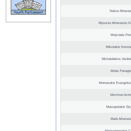
Nakos Athanas
Mpouras Athanasios K
Molyviatis Pet
Mitsotakis Konsta
Michaloliakos Vasilei
Melas Panagio
Meimarakis Evangelos 
Mechmet Ach
Matzapetakis Sty
Matis Athanas
Markogiannakis Ch