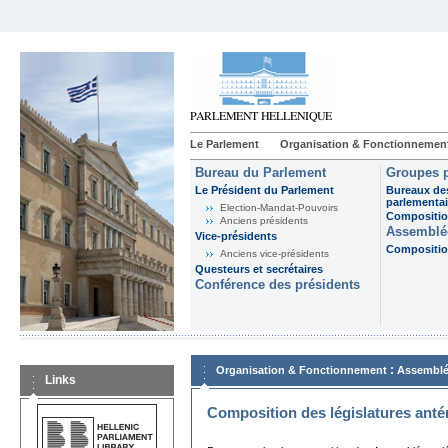
Le Parlement
Organisation & Fonctionnemen
Bureau du Parlement
Groupes p
Le Président du Parlement
Bureaux de
parlementai
Election-Mandat-Pouvoirs
Composition
Anciens présidents
Assemblée
Vice-présidents
Composition
Anciens vice-présidents
Questeurs et secrétaires
Conférence des présidents
:
Organisation & Fonctionnement
Assemblé
Links
Composition des législatures anté