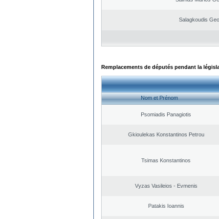
Salagkoudis Geo
Remplacements de députés pendant la législ
Nom et Prénom
Psomiadis Panagiotis
Gkioulekas Konstantinos Petrou
Tsimas Konstantinos
Vyzas Vasileios - Evmenis
Patakis Ioannis