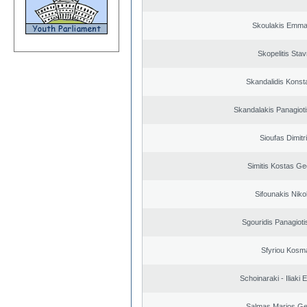
Skoulakis Emma
Skopelitis Stav
Skandalidis Konst
Skandalakis Panagioti
Sioufas Dimitr
Simitis Kostas Ge
Sifounakis Niko
Sgouridis Panagioti
Sfyriou Kosm
Schoinaraki - Iliaki 
Salmas Marios Ge