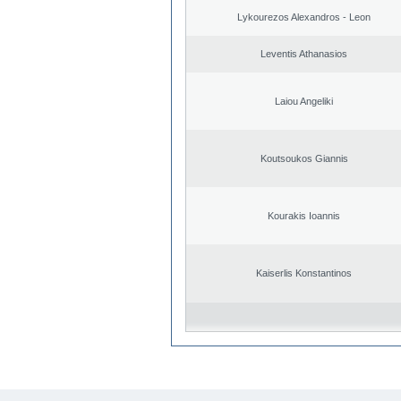
Lykourezos Alexandros - Leon
Leventis Athanasios
Laiou Angeliki
Koutsoukos Giannis
Kourakis Ioannis
Kaiserlis Konstantinos