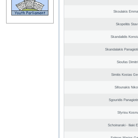
Skoulakis Emma
Skopelitis Stav
Skandalidis Konst
Skandalakis Panagioti
Sioufas Dimitr
Simitis Kostas Ge
Sifounakis Niko
Sgouridis Panagioti
Sfyriou Kosm
Schoinaraki - Iliaki 
Salmas Marios Ge