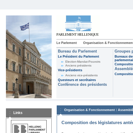
Le Parlement
Organisation & Fonctionnemen
Bureau du Parlement
Groupes p
Le Président du Parlement
Bureaux de
parlementai
Election-Mandat-Pouvoirs
Composition
Anciens présidents
Assemblée
Vice-présidents
Composition
Anciens vice-présidents
Questeurs et secrétaires
Conférence des présidents
:
Organisation & Fonctionnement
Assemblé
Links
Composition des législatures anté