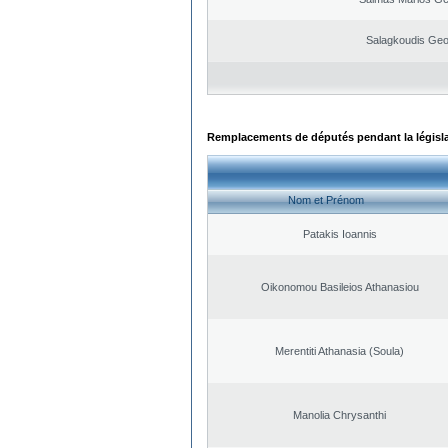
Salagkoudis Geo
Remplacements de députés pendant la législ
Nom et Prénom
Patakis Ioannis
Oikonomou Basileios Athanasiou
Merentiti Athanasia (Soula)
Manolia Chrysanthi