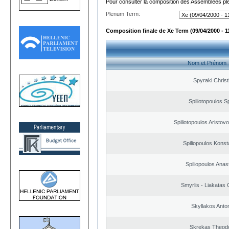
Pour consulter la composition des Assemblées plé
Plenum Term:
Composition finale de Xe Term (09/04/2000 - 1
Nom et Prénom
Spyraki Christ
Spiliotopoulos Sp
Spiliotopoulos Aristovo
Spiliopoulos Konst
Spiliopoulos Anas
Smyrlis - Liakatas 
Skyllakos Anto
Skrekas Theod