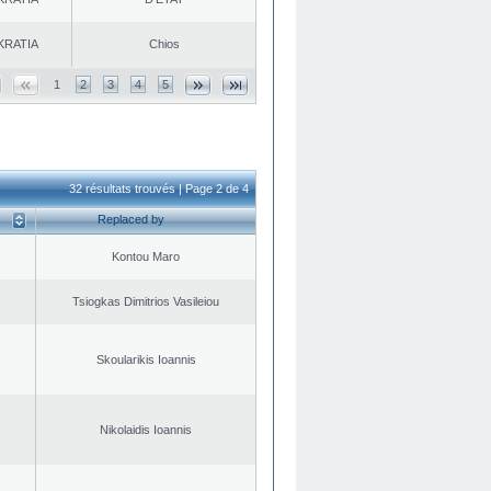
KRATIA
Chios
1
2
3
4
5
32 résultats trouvés | Page 2 de 4
Replaced by
Kontou Maro
Tsiogkas Dimitrios Vasileiou
Skoularikis Ioannis
Nikolaidis Ioannis