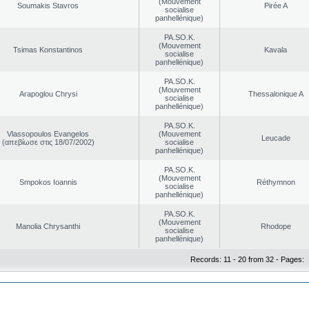
(Mouvement
Soumakis Stavros
Pirée A
socialise
panhellénique)
PA.SO.K.
(Mouvement
Tsimas Konstantinos
Kavala
socialise
panhellénique)
PA.SO.K.
(Mouvement
Arapoglou Chrysi
Thessalonique A
socialise
panhellénique)
PA.SO.K.
Vlassopoulos Evangelos
(Mouvement
Leucade
(απεβίωσε στις 18/07/2002)
socialise
panhellénique)
PA.SO.K.
(Mouvement
Smpokos Ioannis
Réthymnon
socialise
panhellénique)
PA.SO.K.
(Mouvement
Manolia Chrysanthi
Rhodope
socialise
panhellénique)
Records: 11 - 20 from 32 - Pages: