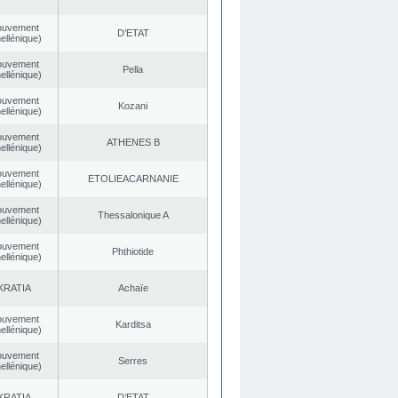
ouvement
D’ETAT
ellénique)
ouvement
Pella
ellénique)
ouvement
Kozani
ellénique)
ouvement
ATHENES Β
ellénique)
ouvement
EΤOLIEACARNANIE
ellénique)
ouvement
Thessalonique A
ellénique)
ouvement
Phthiotide
ellénique)
KRATIA
Achaïe
ouvement
Karditsa
ellénique)
ouvement
Serres
ellénique)
KRATIA
D’ETAT