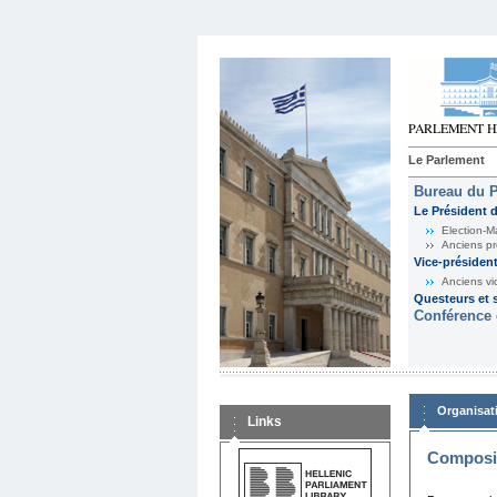
Le Parlement
Bureau du 
Le Président 
Election-M
Anciens pr
Vice-présiden
Anciens vi
Questeurs et s
Conférence 
Organisat
Links
Composit