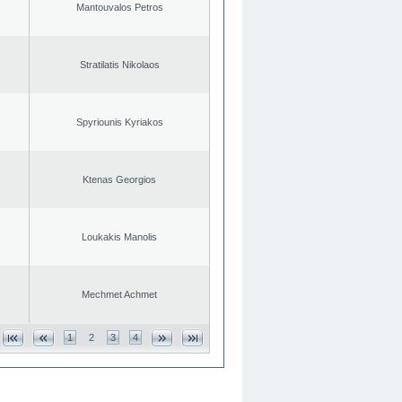
Mantouvalos Petros
Stratilatis Nikolaos
Spyriounis Kyriakos
Ktenas Georgios
Loukakis Manolis
Mechmet Achmet
1
2
3
4