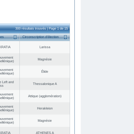
300 résultats trouvés | Page 1 de 15
ues
Circonscription d’élection
KRATIA
Larissa
ouvement
Magnésie
ellénique)
ouvement
Élide
ellénique)
he Left and
Thessalonique A
ess
ouvement
Αttique (agglomération)
ellénique)
ouvement
Herakleion
ellénique)
ouvement
Magnésie
ellénique)
KRATIA
ATHENES Α