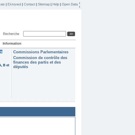
ais
|
Ελληνικά
|
Contact
|
Sitemap
|
Help
|
Open Data
Recherche
Information
es
Commissions Parlementaires
Commission de contrôle des
finances des partis et des
, B et
députés