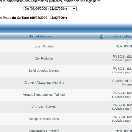
er la composition des Assemblées plénières, choisissez une législature
:
 finale de Xe Term (09/04/2000 - 11/02/2004)
Nom et Prénom
Partis politiq
Zois Christos
NEA DΙMO
PA.SO.K. (M
Zisi Rodoula
socialise panh
PA.SO.K. (M
Zafeiropoulos Ioannis
socialise panh
Coalition of t
Xirotyri - Aikaterinari Asimina
Progr
PA.SO.K. (M
Vrettos Konstantinos (Ntinos)
socialise panh
PA.SO.K. (M
Vrentzos Stavros
socialise panh
PA.SO.K. (M
Voulgaris Alexandros
socialise panh
Voulgarakis Georgios
NEA DΙMO