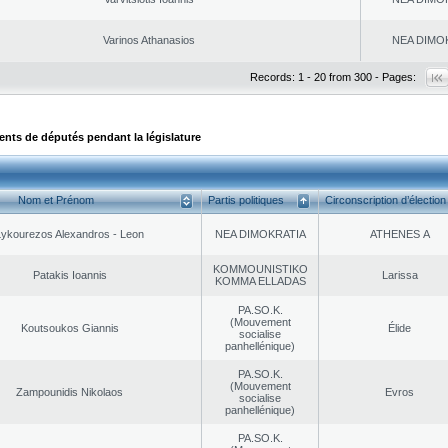
Varinos Athanasios
NEA DΙMO
Records: 1 - 20 from 300 - Pages:
ts de députés pendant la législature
Nom et Prénom
Partis politiques
Circonscription d’élection
Lykourezos Alexandros - Leon
NEA DΙMOKRATIA
ATHENES Α
KOMMOUNISTIKO
Patakis Ioannis
Larissa
KOMMA ELLADAS
PA.SO.K.
(Mouvement
Koutsoukos Giannis
Élide
socialise
panhellénique)
PA.SO.K.
(Mouvement
Zampounidis Nikolaos
Evros
socialise
panhellénique)
PA.SO.K.