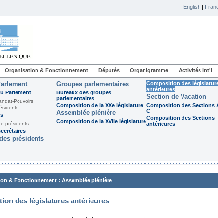
English
|
Franç
Organisation & Fonctionnement
Députés
Organigramme
Activités int'l
Parlement
Groupes parlementaires
Composition des législatur
antérieures
du Parlement
Bureaux des groupes
Section de Vacation
parlementaires
andat-Pouvoirs
Composition de la XXe législature
Composition des Sections A
ésidents
C
Assemblée plénière
ts
Composition des Sections
Composition de la XVIIe législature
ce-présidents
antérieures
ecrétaires
des présidents
:
ion & Fonctionnement
Assemblée plénière
ion des législatures antérieures