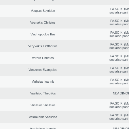
PA.SO.K. (M
Vougias Spyridon
socialise panh
PA.SO.K. (M
Vosnakis Christos
socialise panh
PA.SO.K. (M
Vlachopoulos Ilias
socialise panh
PA.SO.K. (M
Veryvakis Eleftherios
socialise panh
PA.SO.K. (M
Verelis Christos
socialise panh
PA.SO.K. (M
Venizelos Evangelos
socialise panh
PA.SO.K. (M
Vatheias Ioannis
socialise panh
Vasileiou Theofilos
NEA DΙMO
PA.SO.K. (M
Vasileios Vasileios
socialise panh
PA.SO.K. (M
Vasilakakis Vasileios
socialise panh
Varvitsiotis Ioannis
NEA DΙMO