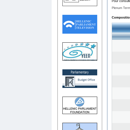
Pour consult
Plenum Term
Composition