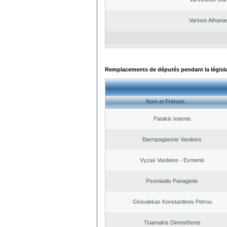
Varinos Athana
Remplacements de députés pendant la législ
Nom et Prénom
Patakis Ioannis
Barmpagiannis Vasileios
Vyzas Vasileios - Evmenis
Psomiadis Panagiotis
Gkioulekas Konstantinos Petrou
Tsiamakis Dimosthenis