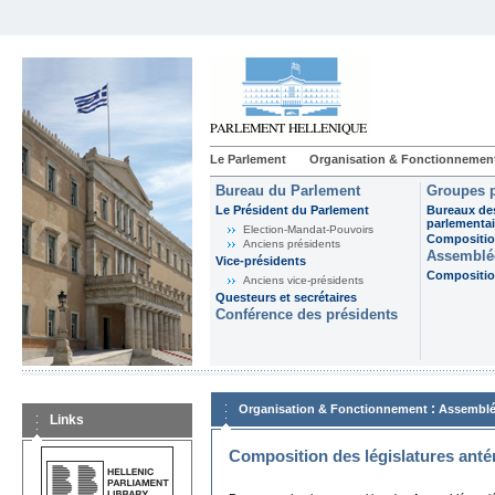
Le Parlement
Organisation & Fonctionnemen
Bureau du Parlement
Groupes p
Le Président du Parlement
Bureaux de
parlementai
Election-Mandat-Pouvoirs
Composition
Anciens présidents
Assemblée
Vice-présidents
Composition
Anciens vice-présidents
Questeurs et secrétaires
Conférence des présidents
:
Organisation & Fonctionnement
Assemblé
Links
Composition des législatures anté