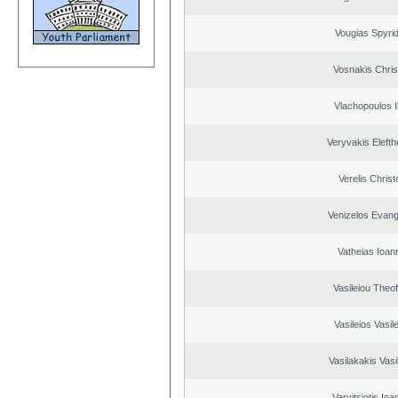
Vougias Spyri
Vosnakis Chris
Vlachopoulos Il
Veryvakis Elefth
Verelis Christ
Venizelos Evang
Vatheias Ioan
Vasileiou Theof
Vasileios Vasil
Vasilakakis Vasi
Varvitsiotis Ioa