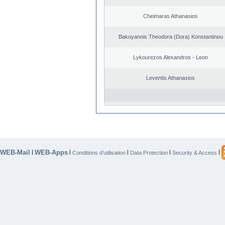
Cheimaras Athanasios
Bakoyannis Theodora (Dora) Konstantinou
Lykourezos Alexandros - Leon
Leventis Athanasios
WEB-Mail
WEB-Apps
|
|
|
|
|
Conditions d’utilisation
Data Protection
Security & Access