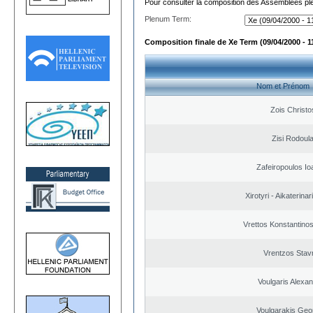
Pour consulter la composition des Assemblées plé
Plenum Term:
Composition finale de Xe Term (09/04/2000 - 1
Nom et Prénom
Zois Christo
Zisi Rodoul
Zafeiropoulos Io
Xirotyri - Aikaterinar
Vrettos Konstantinos
Vrentzos Stav
Voulgaris Alexa
Voulgarakis Geo