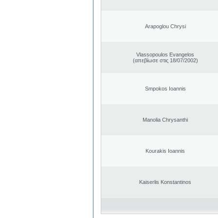
Arapoglou Chrysi
Vlassopoulos Evangelos
(απεβίωσε στις 18/07/2002)
Smpokos Ioannis
Manolia Chrysanthi
Kourakis Ioannis
Kaiserlis Konstantinos