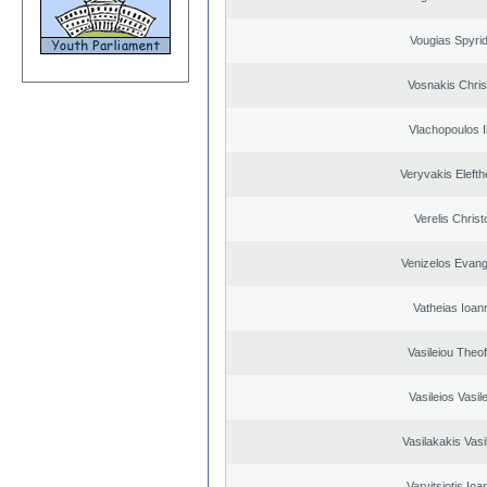
Vougias Spyri
Vosnakis Chris
Vlachopoulos Il
Veryvakis Elefth
Verelis Christ
Venizelos Evang
Vatheias Ioan
Vasileiou Theof
Vasileios Vasil
Vasilakakis Vasi
Varvitsiotis Ioa