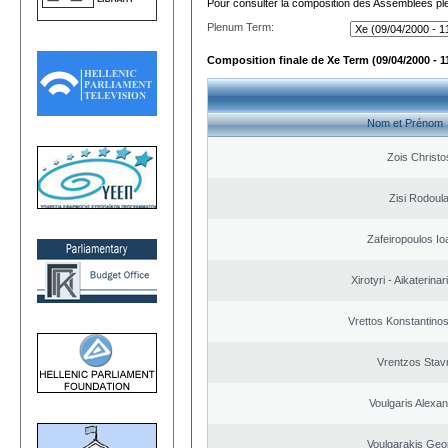
Pour consulter la composition des Assemblées plé
Plenum Term:
Composition finale de Xe Term (09/04/2000 - 1
Nom et Prénom
Zois Christo
Zisi Rodoul
Zafeiropoulos Io
Xirotyri - Aikaterinar
Vrettos Konstantinos
Vrentzos Stav
Voulgaris Alexa
Voulgarakis Geo