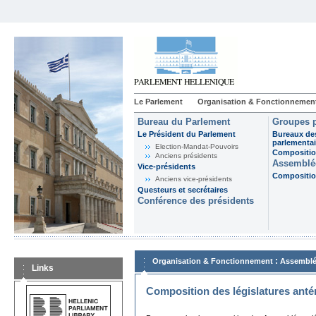
Le Parlement
Organisation & Fonctionnemen
Bureau du Parlement
Groupes p
Le Président du Parlement
Bureaux de
parlementai
Election-Mandat-Pouvoirs
Composition
Anciens présidents
Assemblée
Vice-présidents
Composition
Anciens vice-présidents
Questeurs et secrétaires
Conférence des présidents
:
Organisation & Fonctionnement
Assemblé
Links
Composition des législatures anté