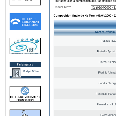
Pour consulter la composition des Assemblées plé
Plenum Term:
Composition finale de Xe Term (09/04/2000 - 1
Nom et Prénom
Fotiadis Ilia
Fotiadis Apost
Floros Nikola
Florinis Athina
Floridis Georg
Fasoulas Panagi
Farmakis Niko
Evert Miltiad