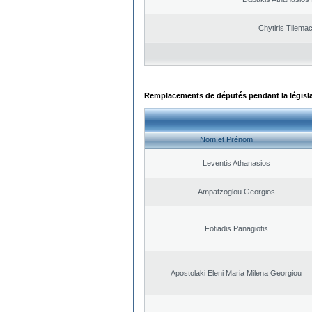
Chytiris Tilema
Remplacements de députés pendant la législ
Nom et Prénom
Leventis Athanasios
Ampatzoglou Georgios
Fotiadis Panagiotis
Apostolaki Eleni Maria Milena Georgiou