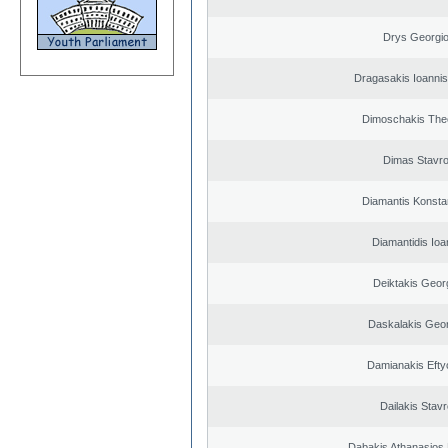
Drys Georgi
Dragasakis Ioannis
Dimoschakis The
Dimas Stavr
Diamantis Konsta
Diamantidis Ioa
Deiktakis Geor
Daskalakis Geo
Damianakis Efty
Dailakis Stav
Dabakis Athanasios 