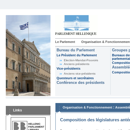
Le Parlement
Organisation & Fonctionnemen
Bureau du Parlement
Groupes p
Le Président du Parlement
Bureaux de
parlementai
Election-Mandat-Pouvoirs
Composition
Anciens présidents
Assemblée
Vice-présidents
Composition
Anciens vice-présidents
Questeurs et secrétaires
Conférence des présidents
:
Organisation & Fonctionnement
Assemblé
Links
Composition des législatures anté