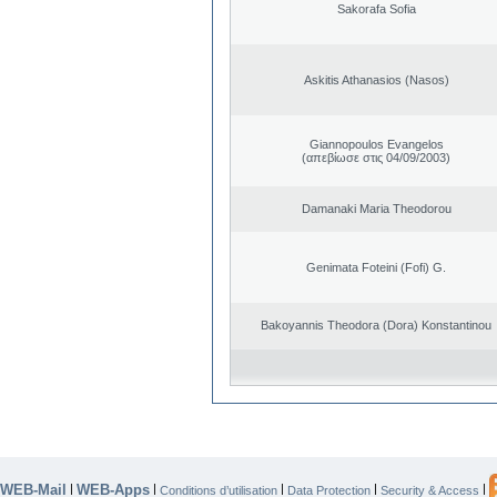
Sakorafa Sofia
Askitis Athanasios (Nasos)
Giannopoulos Evangelos
(απεβίωσε στις 04/09/2003)
Damanaki Maria Theodorou
Genimata Foteini (Fofi) G.
Bakoyannis Theodora (Dora) Konstantinou
WEB-Mail
WEB-Apps
|
|
|
|
|
Conditions d’utilisation
Data Protection
Security & Access