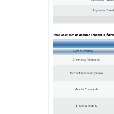
Avgerinos Paras
Remplacements de députés pendant la législ
Nom et Prénom
Cheimaras Athanasios
Merentiti Athanasia (Soula)
Manolia Chrysanthi
Smpokos Ioannis