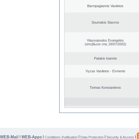
Barmpagiannis Vasileios
Soumakis Stavros
Vlassopoulos Evangelos
(απεβίωσε στις 18/07/2002)
Patakis Ioannis
Vyzas Vasileios - Evmenis
Tsimas Konstantinos
WEB-Mail
WEB-Apps
|
|
|
|
|
Conditions d’utilisation
Data Protection
Security & Access