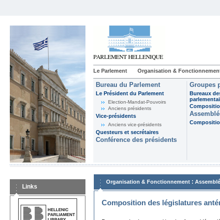
Le Parlement
Organisation & Fonctionnemen
Bureau du Parlement
Groupes p
Le Président du Parlement
Bureaux de
parlementai
Election-Mandat-Pouvoirs
Composition
Anciens présidents
Assemblée
Vice-présidents
Composition
Anciens vice-présidents
Questeurs et secrétaires
Conférence des présidents
:
Organisation & Fonctionnement
Assemblé
Links
Composition des législatures anté