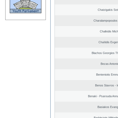
Chatzigakis Soti
Charalampopoulos 
Chalkidis Mich
Chaïtidis Evge
Blachos Georgios T
Bezas Antoni
Benteniotis Emma
Benos Stavros - I
Benaki - Psarouda Ann
Basiakos Evang
Barbitsiotis Miltiadi