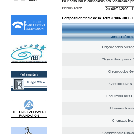
Pour consulter la composition des Assemblées plé
Plenum Term:
Composition finale de Xe Term (09/04/2000 - 1
Nom et Prénom
Chrysochoidis Michahl
Chrysanthakopoulos 
Chronopoulos Ge
Christodoulakis 
Chourmouziadis G
Choremis Anast
Chomatas Ioan
Chatzimichalis Nikola