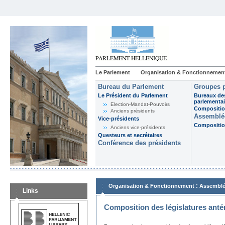
Le Parlement
Organisation & Fonctionnemen
Bureau du Parlement
Groupes p
Le Président du Parlement
Bureaux de
parlementai
Election-Mandat-Pouvoirs
Composition
Anciens présidents
Assemblée
Vice-présidents
Composition
Anciens vice-présidents
Questeurs et secrétaires
Conférence des présidents
:
Organisation & Fonctionnement
Assemblé
Links
Composition des législatures anté