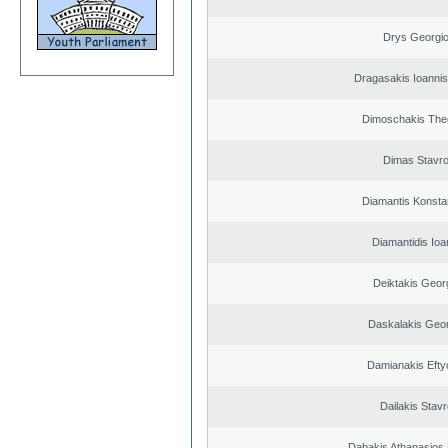
Drys Georgi
Dragasakis Ioannis
Dimoschakis The
Dimas Stavr
Diamantis Konsta
Diamantidis Ioa
Deiktakis Geor
Daskalakis Geo
Damianakis Efty
Dailakis Stav
Dabakis Athanasios 