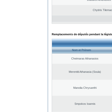
Chytiris Tilema
Remplacements de députés pendant la législ
Nom et Prénom
Cheimaras Athanasios
Merentiti Athanasia (Soula)
Manolia Chrysanthi
Smpokos Ioannis