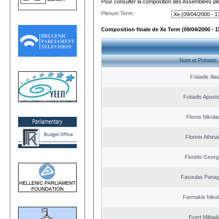
Pour consulter la composition des Assemblées plé
Plenum Term:
Composition finale de Xe Term (09/04/2000 - 1
Nom et Prénom
Fotiadis Ilia
Fotiadis Apost
Floros Nikola
Florinis Athina
Floridis Georg
Fasoulas Panagi
Farmakis Niko
Evert Miltiad