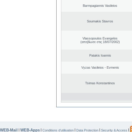
Barmpagiannis Vasileios
Soumakis Stavros
Vlassopoulos Evangelos
(απεβίωσε στις 18/07/2002)
Patakis Ioannis
Vyzas Vasileios - Evmenis
Tsimas Konstantinos
WEB-Mail
WEB-Apps
|
|
|
|
|
Conditions d’utilisation
Data Protection
Security & Access