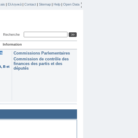
ais
|
Ελληνικά
|
Contact
|
Sitemap
|
Help
|
Open Data
Recherche
Information
es
Commissions Parlementaires
Commission de contrôle des
finances des partis et des
, B et
députés