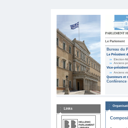
Le Parlement
Bureau du 
Le Président 
Election-M
Anciens pr
Vice-présiden
Anciens vi
Questeurs et s
Conférence 
Organisat
Links
Composit