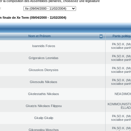
er la composition des Assemblées plénières, choisissez une législature
:
 finale de Xe Term (09/04/2000 - 11/02/2004)
Nom et Prénom
Partis politiq
PA.SO.K. (M
Ioannidis Foivos
socialise panh
PA.SO.K. (M
Grigorakos Leonidas
socialise panh
PA.SO.K. (M
Gkouskos Dionysios
socialise panh
PA.SO.K. (M
Gkesoulis Nikolaos
socialise panh
Gkelestathis Nikolaos
NEA DΙMO
KOMMOUNISTI
Gkatzis Nikolaos Filippou
ELLAD
PA.SO.K. (M
Gkalip Gkalip
socialise panh
PA.SO.K. (M
Gikonoglou Moschos