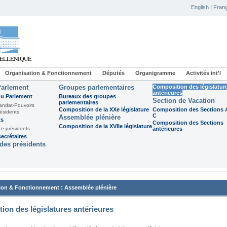
English
|
Franç
Organisation & Fonctionnement
Députés
Organigramme
Activités int'l
Parlement
Groupes parlementaires
Composition des législatur
antérieures
du Parlement
Bureaux des groupes
Section de Vacation
parlementaires
andat-Pouvoirs
Composition de la XXe législature
Composition des Sections A
ésidents
C
Assemblée plénière
ts
Composition des Sections
Composition de la XVIIe législature
ce-présidents
antérieures
ecrétaires
des présidents
:
ion & Fonctionnement
Assemblée plénière
ion des législatures antérieures