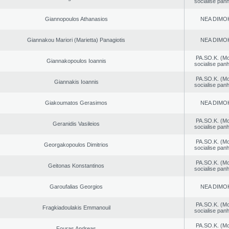
socialise panh
Giannopoulos Athanasios
NEA DΙMO
Giannakou Mariori (Marietta) Panagiotis
NEA DΙMO
PA.SO.K. (M
Giannakopoulos Ioannis
socialise panh
PA.SO.K. (M
Giannakis Ioannis
socialise panh
Giakoumatos Gerasimos
NEA DΙMO
PA.SO.K. (M
Geranidis Vasileios
socialise panh
PA.SO.K. (M
Georgakopoulos Dimitrios
socialise panh
PA.SO.K. (M
Geitonas Konstantinos
socialise panh
Garoufalias Georgios
NEA DΙMO
PA.SO.K. (M
Fragkiadoulakis Emmanouil
socialise panh
PA.SO.K. (M
Fouras Andreas