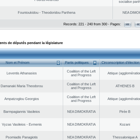
socialise panh
Fountoukidou - Theodoridou Parthena
NEA DΙMO
Records: 221 - 240 from 300 - Pages:
ts de députés pendant la législature
Nom et Prénom
Partis politiques
Circonscription d’élection
Coalition of the Left
Leventis Athanasios
Αttique (agglomératio
and Progress
Coalition of the Left
Damanaki Maria Theodorou
ATHENES Β
and Progress
Coalition of the Left
Ampatzoglou Georgios
Αttique (agglomératio
and Progress
Barmpagiannis Vasileios
NEA DΙMOKRATIA
Pirée B
Vyzas Vasileios - Evmenis
NEA DΙMOKRATIA
Kozani
Psomiadis Panagiotis
NEA DΙMOKRATIA
Thessalonique A