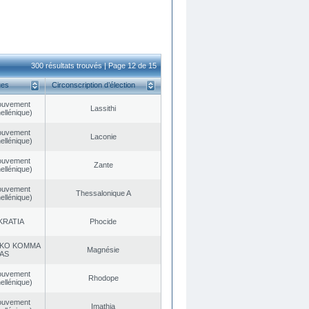
300 résultats trouvés | Page 12 de 15
ues
Circonscription d’élection
ouvement
Lassithi
ellénique)
ouvement
Laconie
ellénique)
ouvement
Zante
ellénique)
ouvement
Thessalonique A
ellénique)
KRATIA
Phocide
KO KOMMA
Magnésie
AS
ouvement
Rhodope
ellénique)
ouvement
Imathia