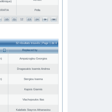
ellénique)
KRATIA
Pella
10
11
12
13
14
32 résultats trouvés | Page 1 de 4
Replaced by
n)
Ampatzoglou Georgios
Dragasakis Ioannis Andrea
n)
Stergiou Ioanna
Kapsis Giannis
Vlachopoulos Ilias
Kalafatis Stayros Athanasiou