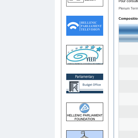
Pour consult
Plenum Term
Composition