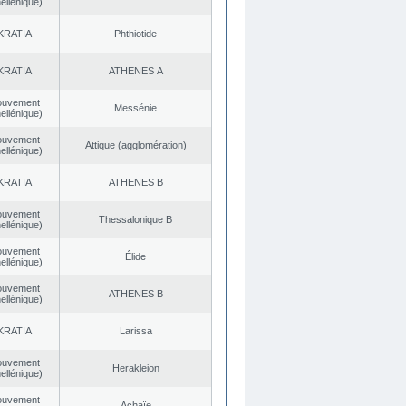
ellénique)
KRATIA
Phthiotide
KRATIA
ATHENES Α
ouvement
Messénie
ellénique)
ouvement
Αttique (agglomération)
ellénique)
KRATIA
ATHENES Β
ouvement
Thessalonique B
ellénique)
ouvement
Élide
ellénique)
ouvement
ATHENES Β
ellénique)
KRATIA
Larissa
ouvement
Herakleion
ellénique)
ouvement
Achaïe