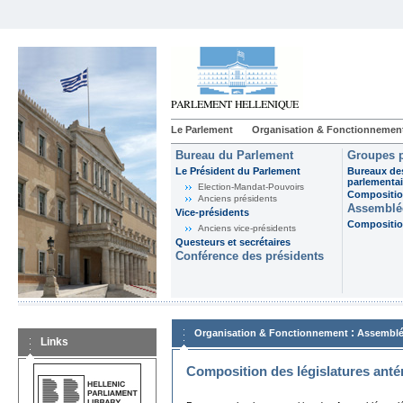
Le Parlement
Organisation & Fonctionnemen
Bureau du Parlement
Groupes p
Le Président du Parlement
Bureaux de
parlementai
Election-Mandat-Pouvoirs
Composition
Anciens présidents
Assemblée
Vice-présidents
Composition
Anciens vice-présidents
Questeurs et secrétaires
Conférence des présidents
:
Organisation & Fonctionnement
Assemblé
Links
Composition des législatures anté