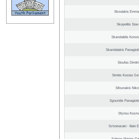
Skoulakis Emma
Skopelitis Stav
Skandalidis Konst
Skandalakis Panagioti
Sioufas Dimitr
Simitis Kostas Ge
Sifounakis Niko
Sgouridis Panagioti
Sfyriou Kosm
Schoinaraki - Iliaki 
Salmas Marios Ge