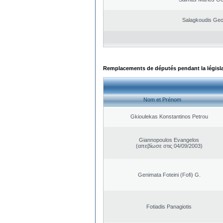
Salagkoudis Geo
Remplacements de députés pendant la législ
Nom et Prénom
Gkioulekas Konstantinos Petrou
Giannopoulos Evangelos
(απεβίωσε στις 04/09/2003)
Genimata Foteini (Fofi) G.
Fotiadis Panagiotis