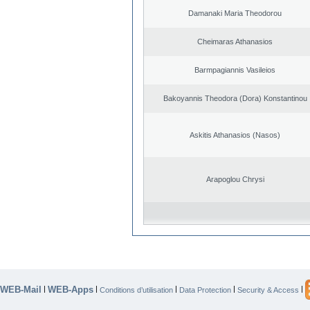
Damanaki Maria Theodorou
Cheimaras Athanasios
Barmpagiannis Vasileios
Bakoyannis Theodora (Dora) Konstantinou
Askitis Athanasios (Nasos)
Arapoglou Chrysi
WEB-Mail
WEB-Apps
|
|
|
|
|
Conditions d’utilisation
Data Protection
Security & Access