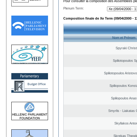
Pour consulter la composition des Assemblées plé
Plenum Term:
Composition finale de Xe Term (09/04/2000 - 1
Nom et Prénom
Spyraki Christ
Spiliotopoulos Sp
Spiliotopoulos Aristovo
Spiliopoulos Konst
Spiliopoulos Anas
Smyrlis - Liakatas 
Skyllakos Anto
Skrekas Theod