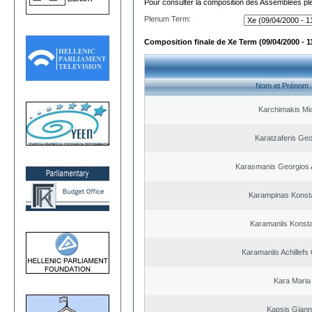
Pour consulter la composition des Assemblées plé
Plenum Term:
Composition finale de Xe Term (09/04/2000 - 1
Nom et Prénom
Karchimakis Mic
Karatzaferis Geo
Karasmanis Georgios 
Karampinas Konst
Karamanlis Konsta
Karamanlis Achillefs
Kara Maria
Kapsis Giann