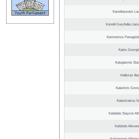
Kanellopoulos L
Kanelli Garyfallia Lia
Kammenos Panagioti
Kalos Georgi
Kalogiannis Sta
Kallioras Ilia
Kalantzis Geor
Kalantzakou So
Kalafatis Stayros A
Kalafatis Alexa
Kaklamanis Nikitas