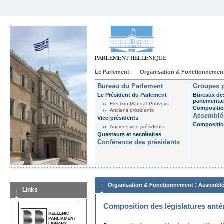
Le Parlement
Organisation & Fonctionnemen
Bureau du Parlement
Groupes p
Le Président du Parlement
Bureaux de
parlementai
Election-Mandat-Pouvoirs
Composition
Anciens présidents
Assemblée
Vice-présidents
Composition
Anciens vice-présidents
Questeurs et secrétaires
Conférence des présidents
:
Organisation & Fonctionnement
Assemblé
Links
Composition des législatures anté