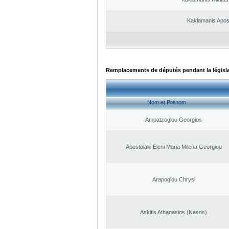
Kaklamanis Apos
Remplacements de députés pendant la législ
Nom et Prénom
Ampatzoglou Georgios
Apostolaki Eleni Maria Milena Georgiou
Arapoglou Chrysi
Askitis Athanasios (Nasos)