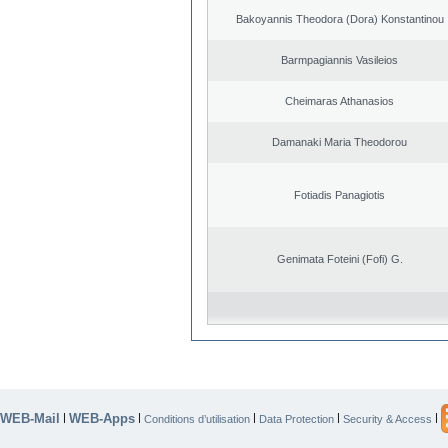
Bakoyannis Theodora (Dora) Konstantinou
Barmpagiannis Vasileios
Cheimaras Athanasios
Damanaki Maria Theodorou
Fotiadis Panagiotis
Genimata Foteini (Fofi) G.
WEB-Mail
WEB-Apps
|
|
|
|
|
Conditions d’utilisation
Data Protection
Security & Access