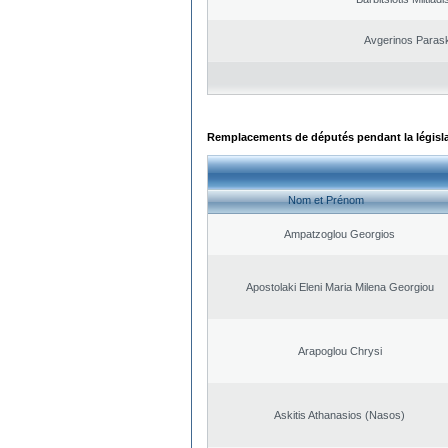
Avgerinos Paras
Remplacements de députés pendant la législ
Nom et Prénom
Ampatzoglou Georgios
Apostolaki Eleni Maria Milena Georgiou
Arapoglou Chrysi
Askitis Athanasios (Nasos)