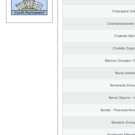
Chatzigakis Soti
Charalampopoulos 
Chalkidis Mich
Chaïtidis Evge
Blachos Georgios T
Bezas Antoni
Benteniotis Emma
Benos Stavros - I
Benaki - Psarouda Ann
Basiakos Evang
Barbitsiotis Miltiadi