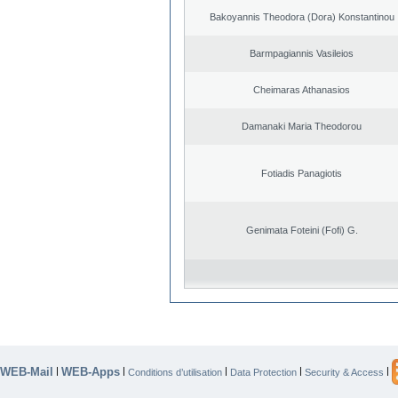
Bakoyannis Theodora (Dora) Konstantinou
Barmpagiannis Vasileios
Cheimaras Athanasios
Damanaki Maria Theodorou
Fotiadis Panagiotis
Genimata Foteini (Fofi) G.
WEB-Mail
WEB-Apps
|
|
|
|
|
Conditions d’utilisation
Data Protection
Security & Access