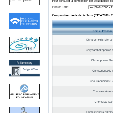
Pour consulter la composition des Assemblées plé
Plenum Term:
Composition finale de Xe Term (09/04/2000 - 1
Nom et Prénom
Chrysochoidis Michahl
Chrysanthakopoulos 
Chronopoulos Ge
Christodoulakis 
Chourmouziadis G
Choremis Anast
Chomatas Ioan
Chatzimichalis Nikola