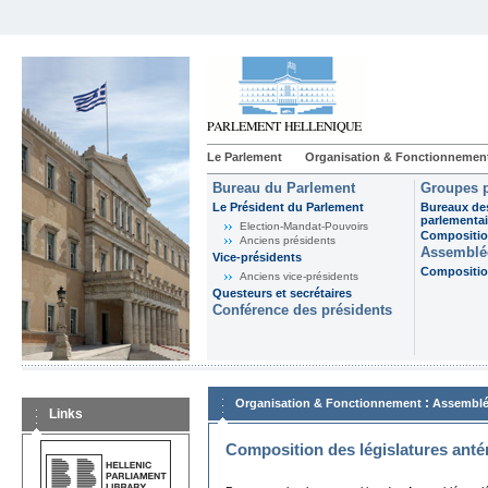
Le Parlement
Organisation & Fonctionnemen
Bureau du Parlement
Groupes p
Le Président du Parlement
Bureaux de
parlementai
Election-Mandat-Pouvoirs
Composition
Anciens présidents
Assemblée
Vice-présidents
Composition
Anciens vice-présidents
Questeurs et secrétaires
Conférence des présidents
:
Organisation & Fonctionnement
Assemblé
Links
Composition des législatures anté