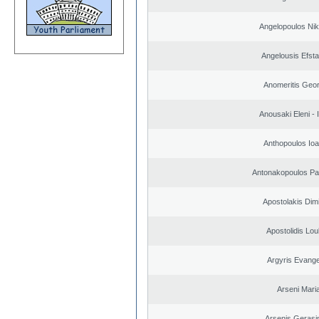
Angelopoulos Nik
Angelousis Efsta
Anomeritis Geor
Anousaki Eleni - I
Anthopoulos Ioa
Antonakopoulos Pan
Apostolakis Dimi
Apostolidis Lo
Argyris Evange
Arseni Mari
Arsenis Geras