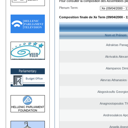
Pour consulter la composition des Assemblées plé
Plenum Term:
Composition finale de Xe Term (09/04/2000 - 1
Nom et Prénom
Adraktas Panagi
Akrivakis Alexa
Alampanos Dimit
Alevras Athanasios
Alogoskoufis Georgio
Anagnostopoulos T
Andreoulakos Apo
Angelis Anest