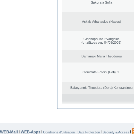
Sakorafa Sofia
Askitis Athanasios (Nasos)
Giannopoulos Evangelos
(απεβίωσε στις 04/09/2003)
Damanaki Maria Theodorou
Genimata Foteini (Fofi) G.
Bakoyannis Theodora (Dora) Konstantinou
WEB-Mail
WEB-Apps
|
|
|
|
|
Conditions d’utilisation
Data Protection
Security & Access