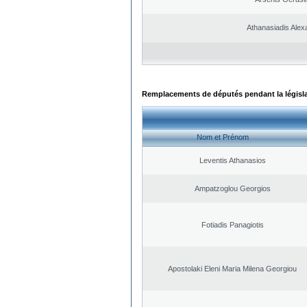
Athanasiadis Alex
Remplacements de députés pendant la législ
Nom et Prénom
Leventis Athanasios
Ampatzoglou Georgios
Fotiadis Panagiotis
Apostolaki Eleni Maria Milena Georgiou