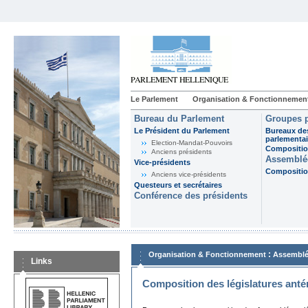
Le Parlement
Organisation & Fonctionnemen
Bureau du Parlement
Groupes p
Le Président du Parlement
Bureaux de
parlementai
Election-Mandat-Pouvoirs
Composition
Anciens présidents
Assemblée
Vice-présidents
Composition
Anciens vice-présidents
Questeurs et secrétaires
Conférence des présidents
:
Organisation & Fonctionnement
Assemblé
Links
Composition des législatures anté