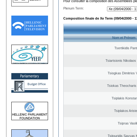
Pour consulter la composition des Assemblées plé
Plenum Term:
Composition finale de Xe Term (09/04/2000 - 1
Nom et Prénom
Tsertikidis Pant
Tsiartsionis Nikolao
Tsiogkas Dimitrios V
Tsiokas Theocharis 
Tsiplakis Konsta
Tsiplakos Ariste
Tsipras Vasil
Tsitouridis Savvas 