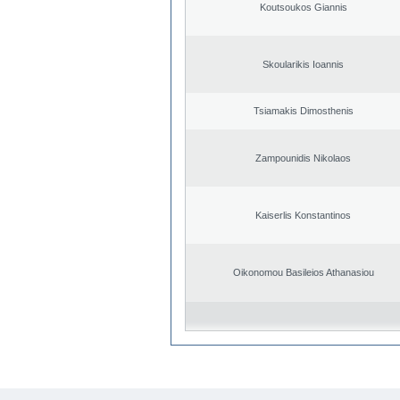
Koutsoukos Giannis
Skoularikis Ioannis
Tsiamakis Dimosthenis
Zampounidis Nikolaos
Kaiserlis Konstantinos
Oikonomou Basileios Athanasiou