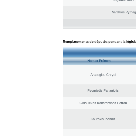
Vardikos Pytha
Remplacements de députés pendant la législ
Nom et Prénom
Arapoglou Chrysi
Psomiadis Panagiotis
Gkioulekas Konstantinos Petrou
Kourakis Ioannis