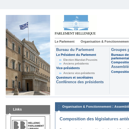
Le Parlement
Organisation & Fonctionnemen
Bureau du Parlement
Groupes p
Le Président du Parlement
Bureaux de
parlementai
Election-Mandat-Pouvoirs
Composition
Anciens présidents
Assemblée
Vice-présidents
Composition
Anciens vice-présidents
Questeurs et secrétaires
Conférence des présidents
:
Organisation & Fonctionnement
Assemblé
Links
Composition des législatures anté