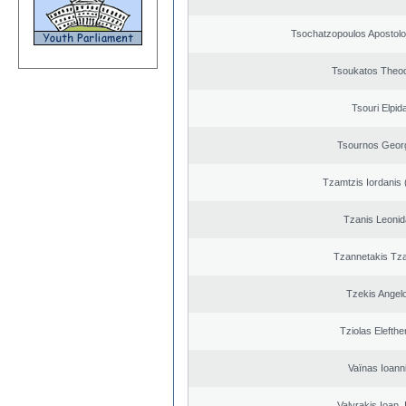
Tsochatzopoulos Apostolo
Tsoukatos Theo
Tsouri Elpid
Tsournos Geor
Tzamtzis Iordanis 
Tzanis Leoni
Tzannetakis Tz
Tzekis Angel
Tziolas Elefthe
Vaïnas Ioann
Valyrakis Ioan. 