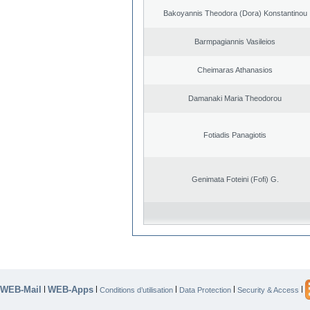
Bakoyannis Theodora (Dora) Konstantinou
Barmpagiannis Vasileios
Cheimaras Athanasios
Damanaki Maria Theodorou
Fotiadis Panagiotis
Genimata Foteini (Fofi) G.
WEB-Mail
WEB-Apps
|
|
|
|
|
Conditions d’utilisation
Data Protection
Security & Access