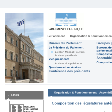
Le Parlement
Organisation & Fonctionnemen
Bureau du Parlement
Groupes p
Le Président du Parlement
Bureaux de
parlementai
Election-Mandat-Pouvoirs
Composition
Anciens présidents
Assemblée
Vice-présidents
Composition
Anciens vice-présidents
Questeurs et secrétaires
Conférence des présidents
:
Organisation & Fonctionnement
Assemblé
Links
Composition des législatures anté