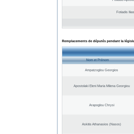
Fotiadis Ilia
Remplacements de députés pendant la législ
Nom et Prénom
Ampatzoglou Georgios
Apostolaki Eleni Maria Milena Georgiou
Arapoglou Chrysi
Askitis Athanasios (Nasos)