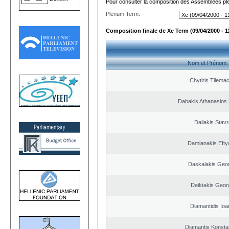
Pour consulter la composition des Assemblées plé
Plenum Term:
Composition finale de Xe Term (09/04/2000 - 1
Nom et Prénom
Chytiris Tilema
Dabakis Athanasios 
Dailakis Stav
Damianakis Efty
Daskalakis Geo
Deiktakis Geor
Diamantidis Ioa
Diamantis Konsta