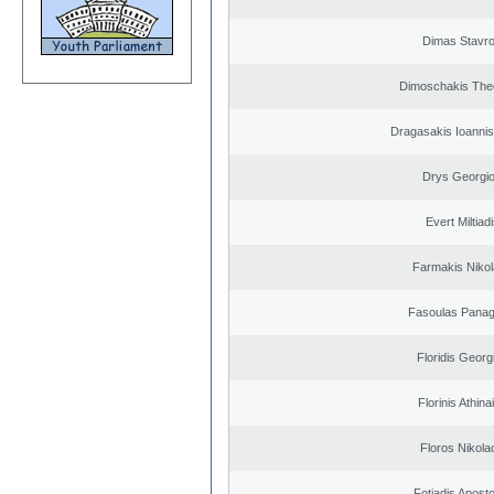
Dimas Stavr
Dimoschakis The
Dragasakis Ioannis
Drys Georgi
Evert Miltiad
Farmakis Niko
Fasoulas Panagi
Floridis Georg
Florinis Athina
Floros Nikola
Fotiadis Apost