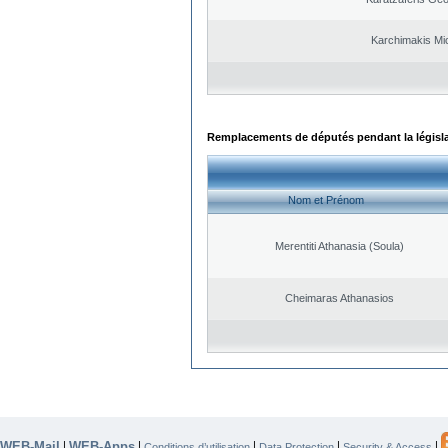
Karchimakis Mic
Remplacements de députés pendant la législ
Nom et Prénom
Merentiti Athanasia (Soula)
Cheimaras Athanasios
WEB-Mail
WEB-Apps
|
|
|
|
|
Conditions d’utilisation
Data Protection
Security & Access