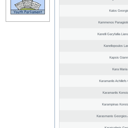
Kalos Georgi
Kammenos Panagioti
Kanelli Garyfallia Lia
Kanellopoulos L
Kapsis Giann
Kara Maria
Karamanlis Achillefs
Karamanlis Konsta
Karampinas Konst
Karasmanis Georgios 
Karatzaferis Geo