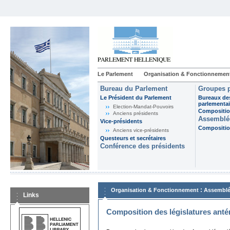
Le Parlement
Organisation & Fonctionnemen
Bureau du Parlement
Groupes p
Le Président du Parlement
Bureaux de
parlementai
Election-Mandat-Pouvoirs
Composition
Anciens présidents
Assemblée
Vice-présidents
Composition
Anciens vice-présidents
Questeurs et secrétaires
Conférence des présidents
:
Organisation & Fonctionnement
Assemblé
Links
Composition des législatures anté