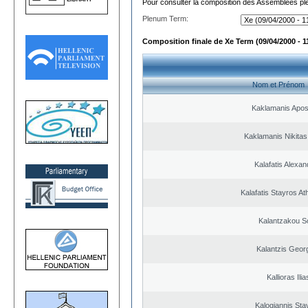
Pour consulter la composition des Assemblées plé
Plenum Term:
Composition finale de Xe Term (09/04/2000 - 1
Nom et Prénom
Kaklamanis Apos
Kaklamanis Nikitas
Kalafatis Alexa
Kalafatis Stayros A
Kalantzakou So
Kalantzis Geor
Kallioras Ilia
Kalogiannis Sta