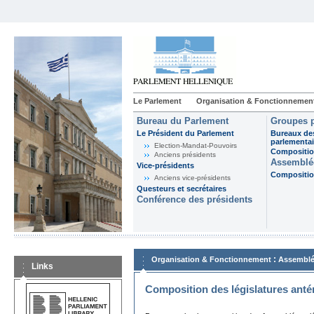
Le Parlement
Organisation & Fonctionnemen
Bureau du Parlement
Groupes p
Le Président du Parlement
Bureaux de
parlementai
Election-Mandat-Pouvoirs
Composition
Anciens présidents
Assemblée
Vice-présidents
Composition
Anciens vice-présidents
Questeurs et secrétaires
Conférence des présidents
:
Organisation & Fonctionnement
Assemblé
Links
Composition des législatures anté