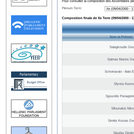
Pour consulter la composition des Assemblées plé
Plenum Term:
Composition finale de Xe Term (09/04/2000 - 1
Nom et Prénom
Salagkoudis Geo
Salmas Marios Ge
Schoinaraki - Iliaki 
Sfyriou Kosm
Sgouridis Panagioti
Sifounakis Niko
Simitis Kostas Ge
Sioufas Dimitr