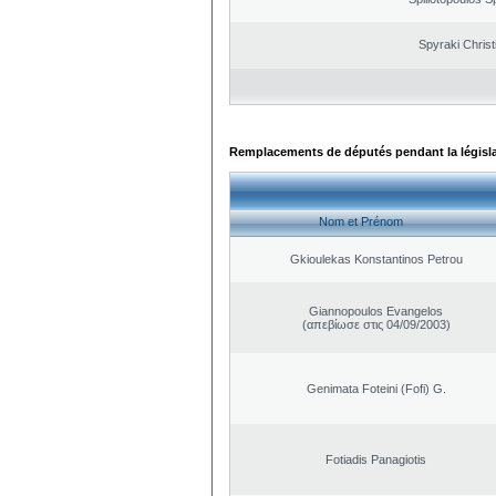
Spyraki Christ
Remplacements de députés pendant la législ
Nom et Prénom
Gkioulekas Konstantinos Petrou
Giannopoulos Evangelos
(απεβίωσε στις 04/09/2003)
Genimata Foteini (Fofi) G.
Fotiadis Panagiotis