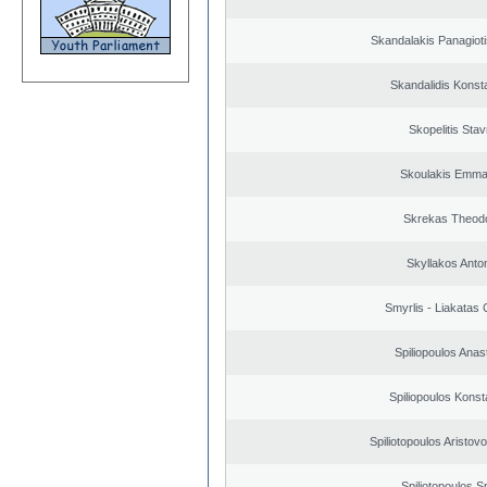
Skandalakis Panagioti
Skandalidis Konst
Skopelitis Stav
Skoulakis Emma
Skrekas Theod
Skyllakos Anto
Smyrlis - Liakatas 
Spiliopoulos Anas
Spiliopoulos Konst
Spiliotopoulos Aristovo
Spiliotopoulos Sp