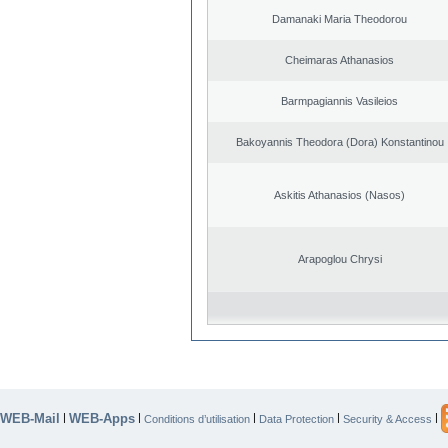
Damanaki Maria Theodorou
Cheimaras Athanasios
Barmpagiannis Vasileios
Bakoyannis Theodora (Dora) Konstantinou
Askitis Athanasios (Nasos)
Arapoglou Chrysi
WEB-Mail
WEB-Apps
|
|
|
|
|
Conditions d’utilisation
Data Protection
Security & Access