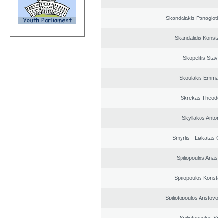
Skandalakis Panagioti
Skandalidis Konst
Skopelitis Stav
Skoulakis Emma
Skrekas Theod
Skyllakos Anto
Smyrlis - Liakatas 
Spiliopoulos Anas
Spiliopoulos Konst
Spiliotopoulos Aristovo
Spiliotopoulos Sp