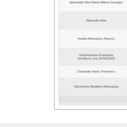
Apostolaki Eleni Maria Milena Georgiou
Sakorafa Sofia
Askitis Athanasios (Nasos)
Giannopoulos Evangelos
(απεβίωσε στις 04/09/2003)
Damanaki Maria Theodorou
Oikonomou Basileios Athanasiou