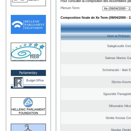
Pour consulter la composition des Assemblées plé
Plenum Term:
Composition finale de Xe Term (09/04/2000 - 1
Nom et Prénom
Salagkoudis Geo
Salmas Marios Ge
Schoinaraki - Iliaki 
Sfyriou Kosm
Sgouridis Panagioti
Sifounakis Niko
Simitis Kostas Ge
Sioufas Dimitr