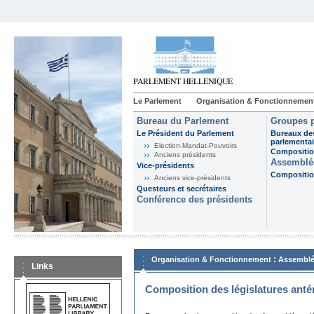
Le Parlement
Organisation & Fonctionnemen
Bureau du Parlement
Groupes p
Le Président du Parlement
Bureaux de
parlementai
Election-Mandat-Pouvoirs
Composition
Anciens présidents
Assemblée
Vice-présidents
Composition
Anciens vice-présidents
Questeurs et secrétaires
Conférence des présidents
:
Organisation & Fonctionnement
Assemblé
Links
Composition des législatures anté