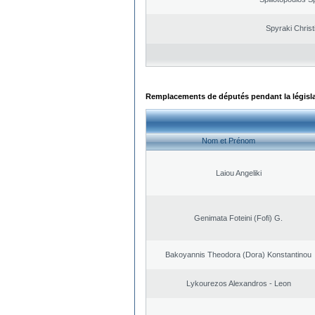
Spyraki Christ
Remplacements de députés pendant la législ
Nom et Prénom
Laiou Angeliki
Genimata Foteini (Fofi) G.
Bakoyannis Theodora (Dora) Konstantinou
Lykourezos Alexandros - Leon