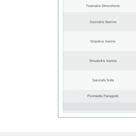
Tsiamakis Dimosthenis
Soumakis Stavros
Smpokos Ioannis
Skoularikis Ioannis
Sakorafa Sofia
Psomiadis Panagiotis