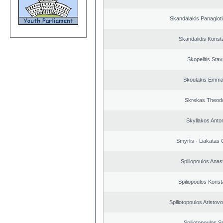
Skandalakis Panagioti
Skandalidis Konst
Skopelitis Stav
Skoulakis Emma
Skrekas Theod
Skyllakos Anto
Smyrlis - Liakatas 
Spiliopoulos Anas
Spiliopoulos Konst
Spiliotopoulos Aristovo
Spiliotopoulos Sp