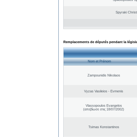
Spyraki Christ
Remplacements de députés pendant la législ
Nom et Prénom
Zampounidis Nikolaos
Vyzas Vasileios - Evmenis
Vlassopoulos Evangelos
(απεβίωσε στις 18/07/2002)
Tsimas Konstantinos