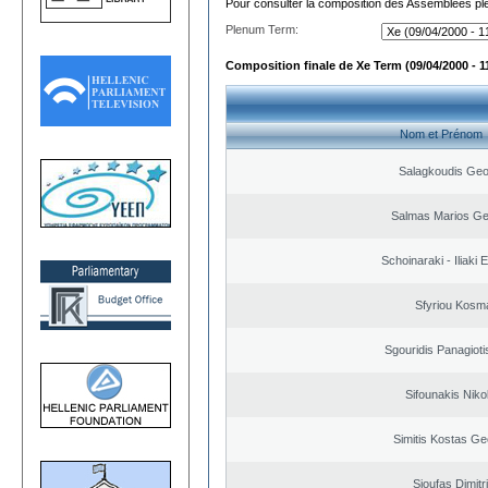
Pour consulter la composition des Assemblées plé
Plenum Term:
Composition finale de Xe Term (09/04/2000 - 1
Nom et Prénom
Salagkoudis Geo
Salmas Marios Ge
Schoinaraki - Iliaki 
Sfyriou Kosm
Sgouridis Panagioti
Sifounakis Niko
Simitis Kostas Ge
Sioufas Dimitr