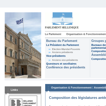
Le Parlement
Organisation & Fonctionnemen
Bureau du Parlement
Groupes p
Le Président du Parlement
Bureaux de
parlementai
Election-Mandat-Pouvoirs
Composition
Anciens présidents
Assemblée
Vice-présidents
Composition
Anciens vice-présidents
Questeurs et secrétaires
Conférence des présidents
:
Organisation & Fonctionnement
Assemblé
Links
Composition des législatures anté