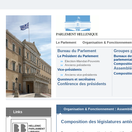
Le Parlement
Organisation & Fonctionnemen
Bureau du Parlement
Groupes p
Le Président du Parlement
Bureaux de
parlementai
Election-Mandat-Pouvoirs
Composition
Anciens présidents
Assemblée
Vice-présidents
Composition
Anciens vice-présidents
Questeurs et secrétaires
Conférence des présidents
:
Organisation & Fonctionnement
Assemblé
Links
Composition des législatures anté