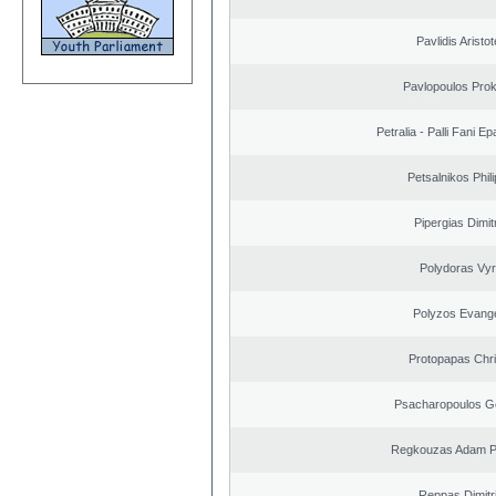
Pavlidis Aristot
Pavlopoulos Pro
Petralia - Palli Fani 
Petsalnikos Phil
Pipergias Dimit
Polydoras Vy
Polyzos Evang
Protopapas Chri
Psacharopoulos G
Regkouzas Adam Pa
Reppas Dimitr