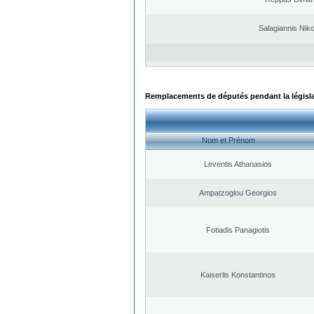
Salagiannis Nik
Remplacements de députés pendant la législ
Nom et Prénom
Leventis Athanasios
Ampatzoglou Georgios
Fotiadis Panagiotis
Kaiserlis Konstantinos