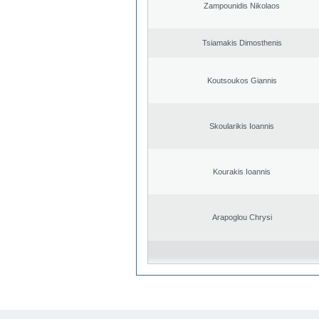
Zampounidis Nikolaos
Tsiamakis Dimosthenis
Koutsoukos Giannis
Skoularikis Ioannis
Kourakis Ioannis
Arapoglou Chrysi