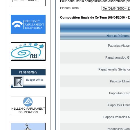
Pour consulter la composition des Assemblées plé
Plenum Term:
Composition finale de Xe Term (09/04/2000 - 1
Nom et Prénom
Papariga Alexa
Papathanasiou G
Papathemelis Styliano
Papazoi Elisa
Papoulias Karo
Papoutsis Chri
Pappas Vasileios N
Paschalidis Geo