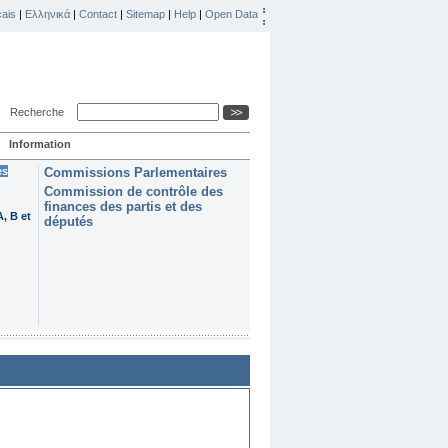
ais
|
Ελληνικά
|
Contact
|
Sitemap
|
Help
|
Open Data
Recherche
Information
es
Commissions Parlementaires
Commission de contrôle des
finances des partis et des
, B et
députés