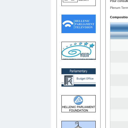
Pour consult
Plenum Term
Composition