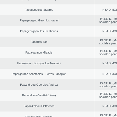
Papadopoulos Stavros
NEA DΙMO
PA.SO.K. (M
Papageorgiou Georgios Ioanni
socialise panh
Papageorgopoulos Eleftherios
NEA DΙMO
PA.SO.K. (M
Papailias Ilias
socialise panh
PA.SO.K. (M
Papaioannou Miltiadis
socialise panh
Papakosta - Sidiropoulou Aikaterini
NEA DΙMO
Papaligouras Anastasios - Petros Panagioti
NEA DΙMO
PA.SO.K. (M
Papandreou Georgios Andrea
socialise panh
PA.SO.K. (M
Papandreou Vasiliki (Vaso)
socialise panh
Papanikolaou Eleftherios
NEA DΙMO
PA.SO.K. (M
Papanikolas Vasileios