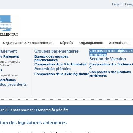
English
|
Franç
Organisation & Fonctionnement
Députés
Organigramme
Activités int'l
Parlement
Groupes parlementaires
Composition des législatur
antérieures
du Parlement
Bureaux des groupes
Section de Vacation
parlementaires
andat-Pouvoirs
Composition de la XXe législature
Composition des Sections A
ésidents
C
Assemblée plénière
ts
Composition des Sections
Composition de la XVIIe législature
ce-présidents
antérieures
ecrétaires
des présidents
:
ion & Fonctionnement
Assemblée plénière
ion des législatures antérieures