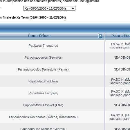
er la composition des Assemblées plénières, choisissez une législature
:
 finale de Xe Term (09/04/2000 - 11/02/2004)
Nom et Prénom
Partis politiq
PA.SO.K. (M
Pagkalos Theodoros
socialise panh
Panagiotopoulos Georgios
NEA DΙMO
Panagiotopoulos Panagiotis (Panos)
NEA DΙMO
PA.SO.K. (M
Papadellis Fragklinos
socialise panh
PA.SO.K. (M
Papadimas Lampros
socialise panh
Papadimitriou Elisavet (Elsa)
NEA DΙMO
PA.SO.K. (M
Papadopoulos Alexandros (Alekos) Konstantinou
socialise panh
Papadopoulos Michalis Georgiou
NEA DΙMO