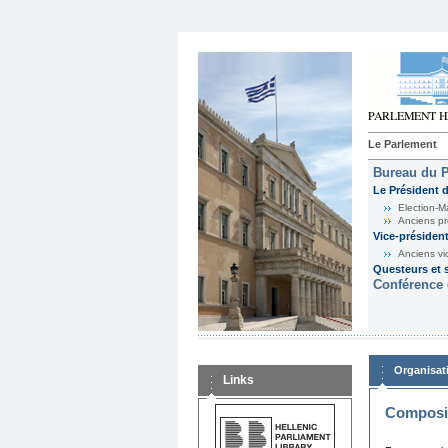
Le Parlement
Bureau du 
Le Président 
Election-M
Anciens pr
Vice-présiden
Anciens vi
Questeurs et s
Conférence 
Organisat
Links
Composit