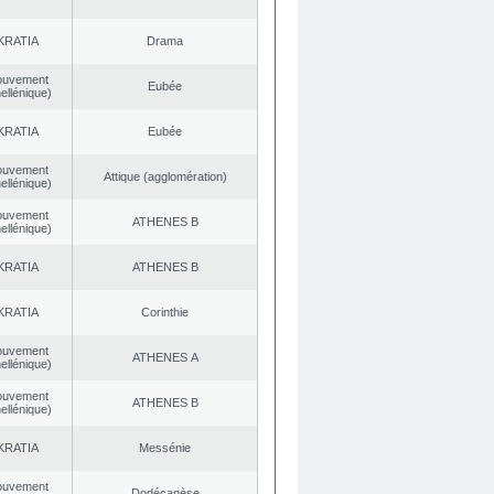
KRATIA
Drama
ouvement
Eubée
ellénique)
KRATIA
Eubée
ouvement
Αttique (agglomération)
ellénique)
ouvement
ATHENES Β
ellénique)
KRATIA
ATHENES Β
KRATIA
Corinthie
ouvement
ATHENES Α
ellénique)
ouvement
ATHENES Β
ellénique)
KRATIA
Messénie
ouvement
Dodécanèse