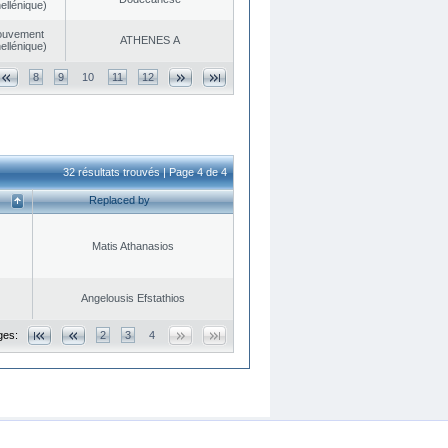
ellénique)
ouvement
ATHENES Α
ellénique)
8
9
10
11
12
32 résultats trouvés | Page 4 de 4
Replaced by
Matis Athanasios
Angelousis Efstathios
ges:
2
3
4