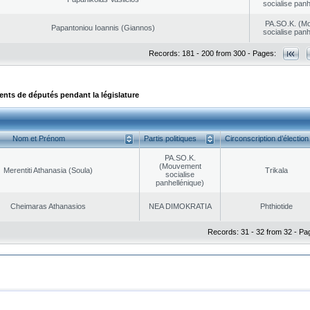
socialise panh
PA.SO.K. (M
Papantoniou Ioannis (Giannos)
socialise panh
Records: 181 - 200 from 300 - Pages:
ts de députés pendant la législature
Nom et Prénom
Partis politiques
Circonscription d’élection
PA.SO.K.
(Mouvement
Merentiti Athanasia (Soula)
Trikala
socialise
panhellénique)
Cheimaras Athanasios
NEA DΙMOKRATIA
Phthiotide
Records: 31 - 32 from 32 - Pa
|
|
ta Protection
Security & Access