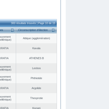
300 résultats trouvés | Page 10 de 15
ues
Circonscription d’élection
ouvement
Αttique (agglomération)
ellénique)
KRATIA
Kavala
KRATIA
ATHENES Β
ouvement
Lesbos
ellénique)
ouvement
Phthiotide
ellénique)
KRATIA
Argolide
ouvement
Thesprotie
ellénique)
KRATIA
Kozani